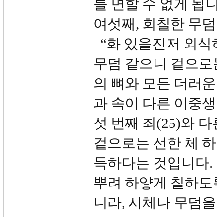
를 면할 수 없게 됩니
여섯째, 회칠한 무덤
“화 있을진저 외식
무덤 같으니 겉으로
의 뼈와 모든 더러운 
과 속이 다른 이중생
섯 번째 죄(25)와
겉으로는 선한 체 하
득하다는 것입니다.
뿌려 하얗게 칠하도록
니라, 시체나 무덤을