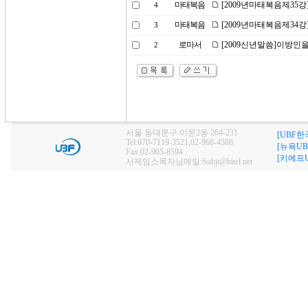
마태복음
[2009년마태복음제35
4
마태복음
[2009년마태복음제34강
3
로마서
[2009신년말씀]이방인
2
서울 동대문구 이문2동 264-231
[UBF한
Tel:070-7119-3521,02-968-4586
[뉴욕UB
Fax:02-965-8594
[키에프U
서제임스목자님메일:Suhjt@hitel.net