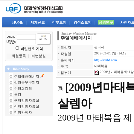
|
HOME
|
세계선교
|
각부모임
|
경성소모임
|
성경연구
|
사진자
Sunday Worship Message
주일예배메시지
ㆍ
작성자
관리자
비밀번호 기억
ㆍ
작성일
2009-03-01 (일) 14:12
회원등록
｜
비번분실
ㆍ
홈페이지
http://ksubf.com
ㆍ
분 류
마태복음
Bible Study
2009년마태복음제41강-
ㆍ
첨부#1
주일예배메시지
성경공부문제지
[2009년마
수양회강의
특강
살렘아
구약강의자료실
신약강의자료실
강의안책자
2009년 마태복음 제