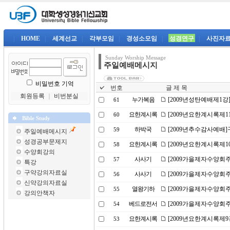
|
HOME
|
세계선교
|
각부모임
|
경성소모임
|
성경연구
|
사진자
Sunday Worship Message
주일예배메시지
비밀번호 기억
번호
글 제 목
회원등록
｜
비번분실
누가복음
[2009년성탄예배제1강]은
61
요한계시록
[2009년요한계시록제1
60
Bible Study
하박국
[2009년추수감사예배
59
주일예배메시지
성경공부문제지
요한계시록
[2009년요한계시록제1
58
수양회강의
사사기
[2009가을제자수양회주
57
특강
구약강의자료실
사사기
[2009가을제자수양회
56
신약강의자료실
열왕기하
[2009가을제자수양회
55
강의안책자
베드로전서
[2009가을제자수양회
54
요한계시록
[2009년요한계시록제9
53