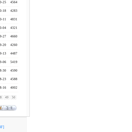
0-25
4564
0-18
4283
0-11
4831
0-04
4321
9-27
4660
9-20
4260
9-13
4487
9-06
5419
8-30
4590
8-23
4588
8-16
4002
8
49
50
F]