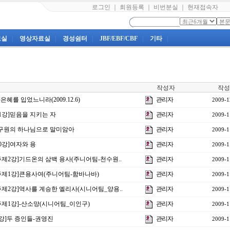
로그인
｜
회원등록
｜
비번분실
｜
현재접속자
료실
|
영상자료실
|
경성쉼터
|
JBF/EBF/CBF
|
기타
|
작성자
작성
혜를 입었느니라(2009.12.6)
관리자
2009-1
1강]믿음을 지키는 자
관리자
2009-1
]구원의 하나님으로 말미암아
관리자
2009-1
0강]여자와 용
관리자
2009-1
제2강]기드온의 삼백 용사(주니어팀-천수원..
관리자
2009-1
주제1강]큰용사여(주니어팀-함바나바)
관리자
2009-1
주제2강]역사를 계승한 엘리사(시니어팀_양용..
관리자
2009-1
주제1강]-산소망(시니어팀_이인구)
관리자
2009-1
강]두 증인들-권영진
관리자
2009-1