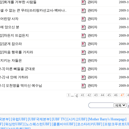
8강]회개를 거부한 사람들
관리자
2009-1
]셀 수 없는 큰 무리(쓰리랑카선교사-백바나..
관리자
2009-1
]어린양 사자
관리자
2009-1
에 앉으신 분
관리자
2009-1
4강]차든지 뜨겁든지
관리자
2009-0
강]굳게 잡으라
관리자
2009-0
2강]처음 행위를 가지라
관리자
2009-0
]지키는 자들은
관리자
2009-0
-3] 마른 뼈들을 군대로
관리자
2009-0
-2] 내 안에 거하라
관리자
2009-0
-1] 오천명을 먹이신 예수님
관리자
2009-0
1
,,,
41
42
43
44
45
46
47
4
국본부]
[유럽UBF]
[UBF국제본부]
[UBF TV]
[시카고UBF]
[Mother Barry's Homepage]
F]
[워싱턴UBF]
[노스웨스턴UBF]
[콜롬비아UBF]
[코스타리카UBF]
[프랑크푸르트UB