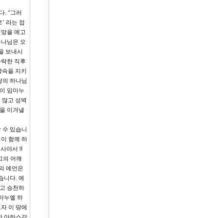
. “그러
’ 라는 접
멸망을 예고
하나님은 오
을 보내시
타락한 직후
약속을 지키
랑의 하나님
름이 임마누
 많고 성벽
움을 이겨낼
 수 있습니
이 함께 하
사야서 9
그의 어깨
엘의 예언은
습니다. 예
고 승천하
마누엘 하
자 이 땅에
한 아하스같