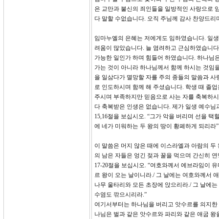
은 교만과 불신의 죄인들을 일방적인 사랑으로 임
다 말할 수없습니다. 오직 주님께 감사 찬양드리
임마누엘의 은혜는 저에게도 임하였습니다. 일생 
려움이 많았습니다. 늘 염려하고 근심하였습니다
가능한 일인가 하며 힘들어 하였습니다. 하나님은
가는 것이 아니라 하나님께서 함께 하시는 것임을
을 일삼다가 멸망할 자를 주의 종들의 말씀과 사
로 인도하시며 함께 해 주셨습니다. 학생 때 졸
주시며 부족하지만 믿음으로 사는 자를 축복하시는
다 축복받은 인생은 없습니다. 제가 일생 예수님
15,16절을 보십시오. “그가 악을 버리며 선을 택
에 네가 미워하는 두 왕의 땅이 황폐하게 되리라”
이 말씀은 머지 않은 때에 이스라엘과 아람의 두
의 남은 자들은 엉긴 젖과 꿀을 먹으며 간신히 연
17-20절을 보십시오. “여호와께서 에브라임이 
르 왕이 오는 날이니라./ 그 날에는 여호와께서 
나무 울타리와 모든 초장에 앉으리라./ 그 날에는
수염도 깎으시리라.”
여기서부터는 하나님을 버리고 앗수르를 의지한 
나님은 벌과 같은 앗수르와 파리와 같은 애굽 왕