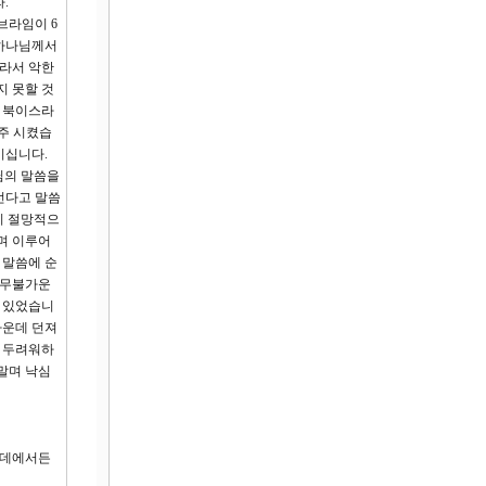
.”
브라임이 6
 하나님께서
따라서 악한
지 못할 것
로 북이스라
이주 시켰습
이십니다.
님의 말씀을
선다고 말씀
이 절망적으
며 이루어
 말씀에 순
풀무불가운
이 있었습니
가운데 던져
서 두려워하
말며 낙심
은 데에서든