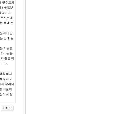
가 앗수르와
왕 산헤립은
었습니다.
어주시는데
는 후에 큰
가운데에 남
온 땅에 찔
님은 기름진
고 하나님을
과 꿀을 먹
십니다.
람을 의지
 동정녀 마
내사 우리와
를 베풀어
믿음으로 살