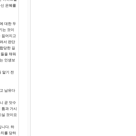
하신 은혜를
에 대한 두
기는 것이
을 짊어지고
걸려서 판단
 합당한 길
것들을 채워
하는 인생보
줄 알기 전
하고 남유다
니 곧 앗수
위 틈과 가시
 미실 것이요
니다. 하
수치를 당하