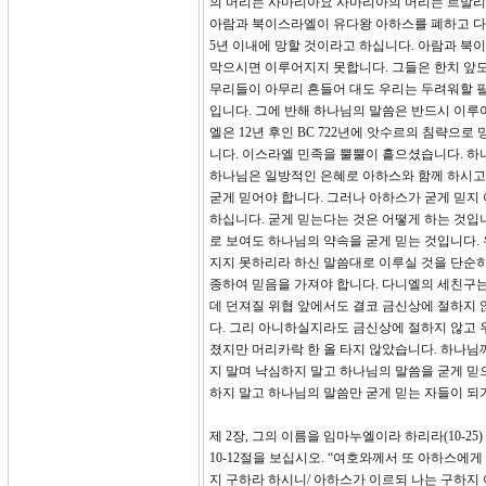
의 머리는 사마리아요 사마리아의 머리는 르말리
아람과 북이스라엘이 유다왕 아하스를 폐하고 다
5년 이내에 망할 것이라고 하십니다. 아람과 
막으시면 이루어지지 못합니다. 그들은 한치 앞도
무리들이 아무리 흔들어 대도 우리는 두려워할 필
입니다. 그에 반해 하나님의 말씀은 반드시 이루
엘은 12년 후인 BC 722년에 앗수르의 침략으
니다. 이스라엘 민족을 뿔뿔이 흩으셨습니다. 
하나님은 일방적인 은혜로 아하스와 함께 하시고 
굳게 믿어야 합니다. 그러나 아하스가 굳게 믿지
하십니다. 굳게 믿는다는 것은 어떻게 하는 것입
로 보여도 하나님의 약속을 굳게 믿는 것입니다
지지 못하리라 하신 말씀대로 이루실 것을 단순히
종하여 믿음을 가져야 합니다. 다니엘의 세친구
데 던져질 위협 앞에서도 결코 금신상에 절하지 
다. 그리 아니하실지라도 금신상에 절하지 않고 
졌지만 머리카락 한 올 타지 않았습니다. 하나님
지 말며 낙심하지 말고 하나님의 말씀을 굳게 믿
하지 말고 하나님의 말씀만 굳게 믿는 자들이 되
제 2장, 그의 이름을 임마누엘이라 하리라(10-25)
10-12절을 보십시오. “여호와께서 또 아하스에
지 구하라 하시니/ 아하스가 이르되 나는 구하지