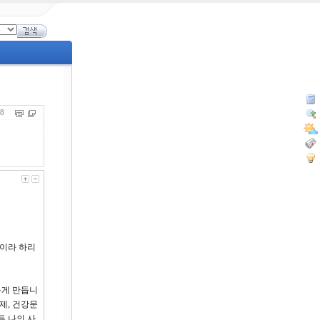
478
엘이라 하리
롭게 만듭니
제, 건강문
든 나의 사