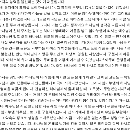
버지의 능력을 불신하는 것이기 때문입니다.
 유다에게 표적을 보여주셨습니다. 그 표적이 무엇입니까? 14절을 다 같이 읽겠습니다
보라 처녀가 잉태하여 아들을 낳을 것이요 그의 이름을 임마누엘이라 하리라” ‘그러므로
 괴롭게 하였습니다. 그러므로 하나님은 그런 아하스를 그냥 내버려 두시거나 더 큰 
징조를 주셔야 마땅합니다. 그러나 이는 인간의 생각이요 하나님의 생각은 다릅니다. 
 하나님이 친히 주시는 징조는 처녀가 잉태하여 아들을 낳고 임마누엘이 되시는 예수님
불가능한 일로 오직 하나님의 창조의 권능을 보여주시는 것입니다. 이 징조는 인간이 
내실 구원자를 보내시겠다는 창세기 말씀의 성취입니다(창세기3장 15절). 하나님은 
하라는 간곡한 권유도 거부하는 아하스와 백성들에게 조차도 도움의 손을 내미시는 사
불완전한 반면 하나님의 사랑은 무조건적, 희생적, 영원한 사랑입니다. 구원자의 이
다. 아하스와 유다 백성들이 두려움을 어떻게 이겨낼 수 있겠습니까? 아무리 군병들이
인 두려움을 이겨낼 방법은 없습니다. 오직 하나님이 함께 하시고 도와주셔야만 두려
하시는 것입니다. 하나님이 나와 함께 하시면 모든 문제가 해결되고 어떤 고난도 극복할
하나님과 멀어졌을때부터 인간들에게 비극이 시작되었습니다. 그러나 임마누엘의 하나님
 행복을 되찾게 됩니다. 전능하신 하나님께서 함께 하실 때 그 무엇이 두렵겠습니까? 이
씀해 주십니다. ‘이는 한 아기가 우리에게 났고 한 아들을 우리에게 주신 바 되었는데 
라, 전능하신 하나님이라, 영존하시는 아버지라, 평강의 왕이라 할 것임이라.’ 임마누
. 예수님은 죄로 멸망당할 자들과 임마누엘 하여 주시며 믿는 자에게 구원을 베푸셨
 임마누엘 해주심으로 그를 구원하셨습니다. 십자가에서 돌아가신 예수님은 부활하시
 그 약속의 징표로 성령을 보내주셨습니다. 지금도 예수님은 믿는 자들과 성령으로 임
복을 누리고 있습니다. 하나님의 은혜를 받기에 전혀 합당치 않은 죄인들과 함께 하시고
긍휼과 무조건적인 사랑을 인해 감사 찬송드립니다. 함께 하기는커녕 심판하셔야 마땅