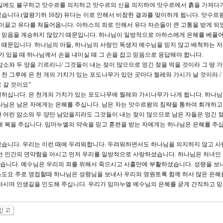
손길에도 불구하고 앗수르를 의지하고 앗수르의 신을 의지하여 앗수르에서 흙을 가져다
습니다.(열왕기하 16장) 유다는 이로 인해서 비참한 결과를 맞이하게 됩니다. 앗수르
을 이끌고 유다를 쳐들어옵니다. 아하스의 죄로 인해서 유다 자손들이 큰 고통을 받게 되
 믿음을 계승하지 않았기 때문입니다. 하나님이 일방적으로 아하스에게 은혜를 베풀
때문입니다. 하나님의 아들, 하나님의 사랑인 독생자 예수님을 믿지 않고 배척하는 자
가 있을 때 하나님께서 손을 내미실 때 그 손을 잡고 믿음으로 응답해야 합니다.
린 암소와 두 양을 기르리니/ 그것들이 내는 젖이 많으므로 엉긴 젖을 먹을 것이라 그 땅 
 천 그루에 은 천 개의 가치가 있는 포도나무가 있던 곳마다 찔레와 가시가 날 것이라./ 
 갈 것이요”
하십니다. 은 천개의 가치가 있는 포도나무에 찔레와 가시나무가 나게 됩니다. 하나
나님은 남은 자에게는 은혜를 주십니다. 남은 자는 앗수르왕의 침략을 통하여 회개하
 어린 암소와 두 양만 남았을지라도 그것들이 내는 젖이 많으므로 남은 자들은 엉긴 젖
게 복을 주십니다. 임마누엘의 약속을 믿고 훈련을 받는 자에게는 하나님은 은혜를 주
있습니다. 우리는 이런 때에 두려워합니다. 두려워하면서도 하나님을 의지하지 않고 사
런 인간의 연약함을 아시고 먼저 우리를 일방적으로 사랑하셨습니다. 하나님은 처녀인
습니다. 예수님은 우리의 죄를 위해서 죽으시고 사흘만에 부활하셨습니다. 성령을 보
스도요 주로 영접할때 하나님은 성령님을 보내사 우리와 영원토록 함께 하사 많은 은혜
하시며 인생길을 인도해 주십니다. 우리가 임마누엘 예수님의 은혜를 굳게 간직하고 