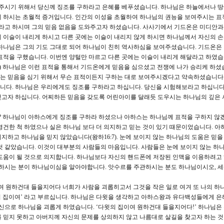
시기 위해서 당신께 징조를 구하라고 은혜를 베푸셨습니다. 하나님은 하늘에서나 땅
께 하시는 초월적 증거입니다. 인간의 이성을 초월하여 하나님의 권능을 보여주시는 표
고 하시며 그의 믿음 없음을 도와주고자 하셨습니다. 사사기에서 기드온은 미디안과
 이슬이 내리게 하시고 다른 곳에는 이슬이 내리지 않게 하시면 하나님께서 자신의 
하나님은 그의 기도 그대로 되어 하나님이 친히 역사하심을 보여주셨습니다. 기드온은
표적을 구했습니다. 이번엔 양털만 마르고 다른 곳에는 이슬이 내리게 해달라고 하였습니
) 하나님은 이런 표적을 통해서 기드온에게 믿음을 심으셨고 전쟁에 나가 승리케 하셨
는 믿음을 심기 위해서 무슨 표적이든지 구하는 대로 보여주시겠다고 약속하셨습니다
니다. 하나님은 우리에게도 징조를 구하라고 하십니다. 당신을 시험해보라고 하십니다
맺고자 하십니다. 어찌하든 믿음을 갖도록 어린아이를 달래듯 도우시는 하나님의 깊은 
 하나님이 아하스에게 징조를 구하라 하셨으나 아하스는 하나님께 표적을 구하지 않
경건한 척 하였으나 실은 하나님 보다 더 의지하고 믿는 것이 있기 때문이었습니다. 아
하고 하나님을 믿지 않았습니다(왕하16:7). 눈에 보이지 않는 하나님의 도움은 믿을 
것 같았습니다. 이것이 대부분의 사람들의 마음입니다. 사람들은 눈에 보이지 않는 
도움이 될 것으로 의지합니다. 하나님보다 자신의 핸드폰에 저장된 인맥을 이용하려고
관하시는 분이 하나님이심을 알아야합니다. 앗수르를 주관하시는 분도 하나님이시오, 
이여 원하건대 들을지어다 너희가 사람을 괴롭히고서 그것을 작은 일로 여겨 또 나의 하
의 집이여’ 라고 부르십니다. 하나님은 다윗을 생각하고 아하스왕과 유다백성들에게 은
불신으로 하나님을 괴롭게 하였습니다. ‘다윗의 집이여 원하건대 들을지어다!’ 하나님은
 믿지 못하고 아버지께 자신의 문제를 상의하지 않고 나름대로 살길을 찾고자 하는 