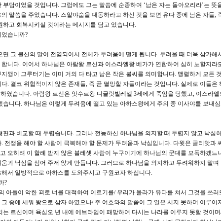
 부담이었을 것입니다. 그럼에도 그는 말씀에 순종하여 ‘남은 자는 돌아오리라’는 뜻을
의 말씀을 주었습니다. 스알야숩을 대동하라고 하신 것을 보면 유다 중에 남은 자들, 
구원하고 회복시키실 것이라는 메시지를 담고 있습니다.
이었습니까?
으면 그 불신의 말이 전염되어서 전체가 두려움에 떨게 됩니다. 두려울 때 더욱 삼가해
 합니다. 이어서 하나님은 아람왕 르신과 이스라엘왕 베가가 연합하여 심히 노할지라
지깽이 그루터기는 이미 거의 다 타고 남은 작은 불씨를 의미합니다. 맹렬하게 모든 것
다. 결코 위협적이지 않은 존재들, 즉 곧 멸망할 자들이라는 것입니다. 실제로 이들은
 맞이하였습니다. 아람왕 르신은 앗수르왕 디글랏빌레셀 3세에게 죽임을 당했고, 이스라엘
했습니다. 하나님은 이렇게 두려움에 떨고 있는 아하스왕에게 주의 종 이사야를 보내
형편과 비교할 때 두렵습니다. 그러나 전능하신 하나님을 의지할 때 두렵지 않고 낙심하
. 전쟁을 해야 할 사람이 극복해야 할 문제가 두려움과 낙심입니다. 다윗은 골리앗과 싸
 오히려 이 할례 받지 않은 블레셋 사람이 누구이기에 하나님의 군대를 모독하겠느냐
려움과 낙심을 심어 주저 앉게 만듭니다. 그러므로 하나님을 의지하고 두려워하지 말며
초해서 일방적으로 아하스를 도와주시고 구원코자 하십니다.
까?
야의 아들이 악한 꾀로 너를 대적하여 이르기를/ 우리가 올라가 유다를 쳐서 그것을 쓰러
그 중에 세워 왕으로 삼자 하였으나/ 주 여호와의 말씀이 그 일은 서지 못하며 이루어
리는 르신이며 육십오 년 내에 에브라임이 패망하여 다시는 나라를 이루지 못할 것이며