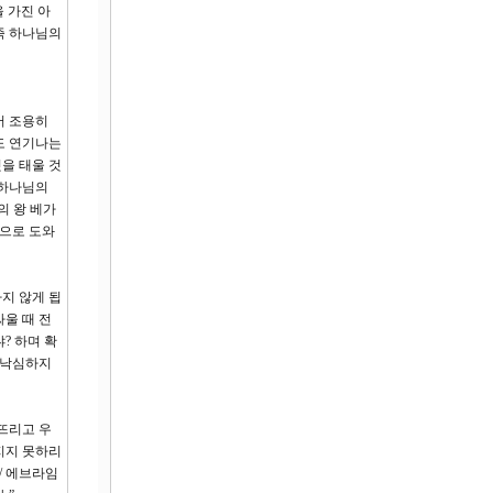
 가진 아
즉 하나님의
서 조용히
도 연기나는
을 태울 것
 하나님의
의 왕 베가
심으로 도와
지 않게 됩
울 때 전
? 하며 확
 낙심하지
뜨리고 우
지지 못하리
/ 에브라임