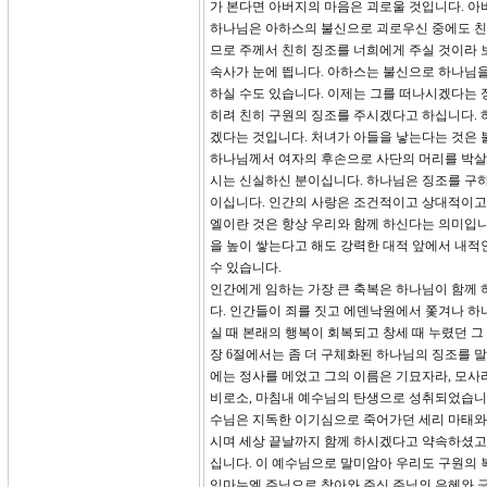
가 본다면 아버지의 마음은 괴로울 것입니다. 아
하나님은 아하스의 불신으로 괴로우신 중에도 친히
므로 주께서 친히 징조를 너희에게 주실 것이라 
속사가 눈에 띕니다. 아하스는 불신으로 하나님을
하실 수도 있습니다. 이제는 그를 떠나시겠다는 
히려 친히 구원의 징조를 주시겠다고 하십니다.
겠다는 것입니다. 처녀가 아들을 낳는다는 것은 
하나님께서 여자의 후손으로 사단의 머리를 박살 
시는 신실하신 분이십니다. 하나님은 징조를 구
이십니다. 인간의 사랑은 조건적이고 상대적이고 
엘이란 것은 항상 우리와 함께 하신다는 의미입니
을 높이 쌓는다고 해도 강력한 대적 앞에서 내적
수 있습니다.
인간에게 임하는 가장 큰 축복은 하나님이 함께 
다. 인간들이 죄를 짓고 에덴낙원에서 쫓겨나 
실 때 본래의 행복이 회복되고 창세 때 누렸던 그
장 6절에서는 좀 더 구체화된 하나님의 징조를 말
에는 정사를 메었고 그의 이름은 기묘자라, 모사
비로소, 마침내 예수님의 탄생으로 성취되었습니다
수님은 지독한 이기심으로 죽어가던 세리 마태와
시며 세상 끝날까지 함께 하시겠다고 약속하셨고
십니다. 이 예수님으로 말미암아 우리도 구원의 
임마누엘 주님으로 찾아와 주신 주님의 은혜와 