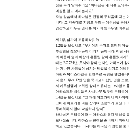
정을 누가 알아주리요? 하나님은 왜 나를 도와주
계심을 알고 계시는지요?
오늘 말씀에서 하나님은 전쟁의 두려움에 떠는 
니다. 그 약속대로 지금도 우리는 예수님을 통해
영접하고 어두운 권세를 이기며 임마누엘 예수님
제 1장, 삼가며 조용하라(1-9)
1,2절을 보십시오. “웃시야의 손자요 요담의 아
루살렘을 쳤으나 능히 이기지 못하니라/ 어떤 사
의 마음이 숲이 바람에 흔들림 같이 흔들렸더라”
때는 BC 734년, 웃시야 왕의 손자인 아하스가
는 가나안 사람들이 섬기는 바알을 섬기고 이방
아람과 북이스라엘은 반앗수르 동맹을 맺었습니다
다 용사 무려 12만 명을 죽이고 이십만 명을 
서 예루살렘이 포위된 상태로 유다는 그야말로 
아하스왕과 백성들은 사시나무 떨듯이 두려움에 
3,4절을 보십시오. “그 때에 여호와께서 이사야
그에게 이르기를 너는 삼가며 조용하라 르신과 
두려워하지 말며 낙심하지 말라”
하나님은 두려움에 떠는 아하스와 유다 백성을 
보내셨습니다. 아하스는 전쟁을 준비하기 위해서
하고 있었습니다. 이사야는 하나님의 명령을 좇아