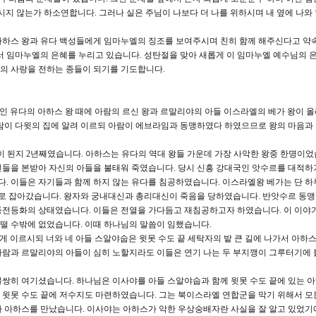
시지 않는가 하소연합니다. 그러나 실은 주님이 나보다 더 나를 위하시며 내 옆에 나와
아하스 왕과 유다 백성들에게 임마누엘의 징조를 보여주시며 친히 함께 해주신다고 약
서 임마누엘의 은혜를 누리고 있습니다. 성탄절을 맞아 새롭게 이 임마누엘 예수님의 
의 사랑을 전하는 종들이 되기를 기도합니다.
들인 유다의 아하스 왕 때에 아람의 르신 왕과 르말리야의 아들 이스라엘의 베가 왕이 
람이 다윗의 집에 알려 이르되 아람이 에브라임과 동맹하였다 하였으므로 왕의 마음과
 왕이 된지 2년째였습니다. 아하스는 유다의 역대 왕들 가운데 가장 사악한 왕중 한명이었
인들을 본받아 자신의 아들을 불태워 죽였습니다. 당시 신흥 강대국인 앗수르를 대적하
. 이들은 자기들과 함께 하지 않는 유다를 침공하였습니다. 이스라엘왕 베가는 단 하
포로로 잡아갔습니다. 왕자와 궁내대신과 총리대신이 죽음을 당하였습니다. 반앗수르 동
풍전등화의 상태였습니다. 이들은 전열을 가다듬고 재침공하고자 하였습니다. 이 이야
떨 수밖에 없었습니다. 이때 하나님의 말씀이 임했습니다.
에게 이르시되 너와 네 아들 스알야숩은 윗못 수도 끝 세탁자의 밭 큰 길에 나가서 아하스
아람과 르말리야의 아들이 심히 노할지라도 이들은 연기 나는 두 부지깽이 그루터기에
불쌍히 여기셨습니다. 하나님은 이사야를 아들 스알야숩과 함께 윗못 수도 끝에 있는 
 윗못 수도 끝에 저수지도 마련하였습니다. 그는 북이스라엘 연합군을 막기 위해서 모
 아하스를 만났습니다. 이사야는 아하스가 악한 우상숭배자란 사실을 잘 알고 있었기