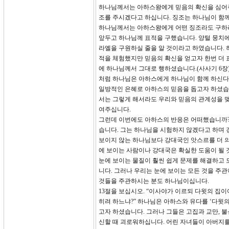
하나님께서는 아하스왕에게 믿음의 확신을 심어주
조를 주시겠다고 하십니다. 징조는 하나님이 함
하나님께서는 아하스왕에게 어떤 징조라도 구하라
앞두고 하나님께 표적을 구했습니다. 양털 뭉치에
라엘을 구원하실 줄을 알 것이라고 하였습니다. 
적을 체험했지만 믿음의 확신을 얻고자 한번 더 
에 하나님께서 그대로 행하셨습니다.(사사기 6장
처럼 하나님은 아하스에게 하나님이 함께 하신다
일방적인 은혜로 아하스의 믿음을 돕고자 하셨습
서는 그렇게 해서라도 우리와 믿음의 관계성을 
여주십니다.
그런데 이번에도 아하스의 반응은 어떠했습니까?
습니다. 그는 하나님을 시험하지 않겠다고 하며 
보이지 않는 하나님보다 강대국인 앗스르를 더 의지
에 보이는 사람이나 강대국은 확실한 도움이 될 
눈에 보이는 물질이 훨씬 쉽게 문제를 해결하고 
니다. 그러나 우리는 눈에 보이는 모든 것을 주
것들을 주관하시는 분도 하나님이십니다.
13절을 보십시오. “이사야가 이르되 다윗의 집
히려 하느냐?” 하나님은 아하스와 유다를 ‘다윗
고자 하셨습니다. 그러나 그들은 고집과 교만, 
신할 때 괴로워하십니다. 어린 자녀들이 아버지를