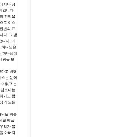
에서나 징
적입니다.
의 전쟁을
손으로 이스
 한번의 표
다. 그 밤
습니다. 이
. 하나님은
. 하나님께
사랑을 보
겠다고 버텼
하스는 눈에
수 없고 눈
하나님보다는
 하기도 합
세상의 모든
나님을 괴롭
혜를 베풀
 우리가 불
것을 아버지