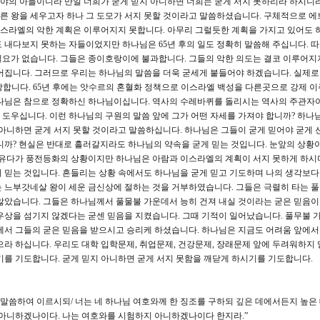
야의 아들이니라 만일 너희가 굳게 믿지 아니하면 너희는 굳게 서지 못하리라 하시니라
른 왕을 세우고자 하나 그 도모가 서지 못할 것이라고 말씀하셨습니다. 구체적으로 에
북이스라엘의 악한 계획은 이루어지지 못합니다. 아무리 그럴듯한 계획을 가지고 있어도
 내다보지 못하는 자들이었지만 하나님은 65년 후의 일도 정확히 말씀해 주십니다. 
요가 없습니다. 그들은 종이호랑이에 불과합니다. 그들의 악한 의도는 결코 이루어지
어집니다. 그러므로 우리는 하나님의 말씀을 더욱 굳세게 붙들어야 하겠습니다. 실제
로 망합니다. 65년 후에는 앗수르의 혼혈화 정책으로 이스라엘 백성을 다른곳으로 강제 
하나님은 참으로 정확하신 하나님이십니다. 역사의 수레바퀴를 돌리시는 역사의 주관자
도우십니다. 이런 하나님의 구원의 말씀 앞에 그가 어떤 자세를 가져야 합니까? 하나
 아니하면 굳게 서지 못할 것이라고 말씀하십니다. 하나님은 그들이 굳게 믿어야 굳게 
니까? 현실은 반대로 흘러갈지라도 하나님의 약속을 굳게 믿는 것입니다. 눈앞의 상황
. 유다가 풍전등화의 상황이지만 하나님은 아람과 이스라엘의 계획이 서지 못하게 하시
 믿는 것입니다. 흔들리는 상황 속에서도 하나님을 굳게 믿고 기도하며 나의 생각보다
는 느부갓네살 왕이 세운 금신상에 절하는 것을 거부하였습니다. 그들은 극렬히 타는 
않았습니다. 그들은 하나님께서 풀물불 가운데서 능히 건져 내실 것이라는 굳은 믿음
우상을 섬기지 않겠다는 굳센 믿음을 지켰습니다. 그때 기적이 일어났습니다. 풀무불 
께서 그들의 굳은 믿음을 받으시고 승리케 하셨습니다. 하나님은 지금도 어려움 앞에
으라 하십니다. 우리도 대학 입학문제, 취업문제, 건강문제, 장래문제 앞에 두려워하지 
기를 기도합니다. 굳게 믿지 아니하면 굳게 서지 못함을 깨닫게 하시기를 기도합니다.
게 말씀하여 이르시되/ 너는 네 하나님 여호와께 한 징조를 구하되 깊은 데에서든지 높
 아니하겠나이다. 나는 여호와를 시험하지 아니하겠나이다 한지라.”