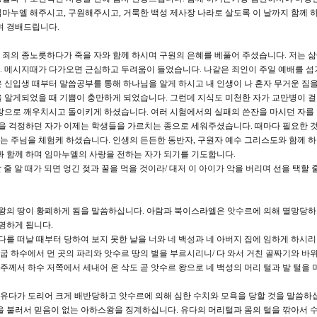
마누엘 해주시고, 구원해주시고, 거룩한 백성 제사장 나라로 살도록 이 날까지 함께 
며 경배드립니다.
죄의 종노릇하다가 죽을 자와 함께 하시며 구원의 은혜를 베풀어 주셨습니다. 저는 삶
. 메시지때가 다가오면 근심하고 두려움이 들었습니다. 나같은 죄인이 주일 예배를 섬
 신입생 때부터 말씀공부를 통해 하나님을 알게 하시고 내 인생이 나 혼자 무거운 짐
 알게되었을 때 기쁨이 충만하게 되었습니다. 그런데 지식도 미천한 자가 교만병이 
랑으로 깨우치시고 돌이키게 하셨습니다. 여러 시험에서의 실패의 쓴잔을 마시던 자를
업을 걱정하던 자가 이제는 학생들을 가르치는 종으로 세워주셨습니다. 때마다 필요한 
 주님을 체험케 하셨습니다. 인생의 든든한 동반자, 구원자 예수 그리스도와 함께 
과 함께 하며 임마누엘의 사랑을 전하는 자가 되기를 기도합니다.
할 줄 알 때가 되면 엉긴 젖과 꿀을 먹을 것이라/ 대저 이 아이가 악을 버리며 선을 택할 
 왕의 땅이 황폐하게 됨을 말씀하십니다. 아람과 북이스라엘은 앗수르에 의해 멸망당
명하게 됩니다.
유다를 떠날 때부터 당하여 보지 못한 날을 너와 네 백성과 네 아버지 집에 임하게 하시리
애굽 하수에서 먼 곳의 파리와 앗수르 땅의 벌을 부르시리니/ 다 와서 거친 골짜기와 바
 주께서 하수 저쪽에서 세내어 온 삭도 곧 앗수르 왕으로 네 백성의 머리 털과 발 털을
유다가 도리어 크게 배반당하고 앗수르에 의해 심한 수치와 모욕을 당할 것을 말씀하십
을 불러서 믿음이 없는 아하스왕을 징계하십니다. 유다의 머리털과 몸의 털을 깎아서 