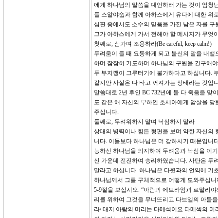
에게 하나님의 말씀을 대언하러 가는 것이 엄청난
들 스알야숩과 함께 아하스에게 유다에 대한 위로
심판 중에서도 소수의 믿음을 가진 남은 자를 
그가 아하스에게 가서 전해야 할 메시지가 무엇
첫째로, 삼가며 조용하라(Be careful, keep calm!)
두려움이 들 때 요동하게 되고 불신의 말을 내뱉
하며 잠잠히 기도하며 하나님의 구원을 간구해야
두 부지깽이 그루터기에 불가하다고 하십니다. 부
같지만 사실은 다 타고 꺼져가는 상태라는 것입니
말씀대로 2년 후인 BC 732년에 둘 다 죽음을
도 같은 해 자신의 부하인 호세아에게 암살을 당
주십니다.
둘째로, 두려워하지 말며 낙심하지 말라
상대의 병력이나 힘든 형편을 보며 약한 자신의 
니다. 이들보다 하나님은 더 강하시기 때문입니다
능하신 하나님을 의지하여 두려움과 낙심을 이기고
신 가운데 전진하여 승리하였습니다. 사탄은 두
말라고 하십니다. 하나님은 다윗과의 언약에 기
하나님께서 그를 구체적으로 어떻게 도와주십니
5-9절을 보십시오. “아람과 에브라임과 르말리
리를 위하여 그것을 무너뜨리고 다브엘의 아들을 
라/ 대저 아람의 머리는 다메섹이요 다메섹의 머