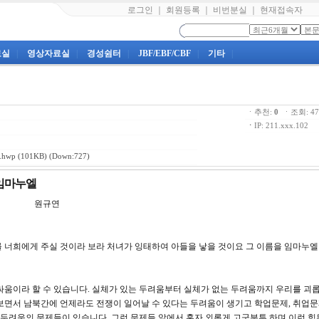
로그인
｜
회원등록
｜
비번분실
｜
현재접속자
료실
|
영상자료실
|
경성쉼터
|
JBF/EBF/CBF
|
기타
|
ㆍ추천:
0
ㆍ조회: 
ㆍ
IP: 211.xxx.102
.hwp
(101KB) (Down:727)
 임마누엘
강 원규연
조를 너희에게 주실 것이라 보라 처녀가 잉태하여 아들을 낳을 것이요 그 이름을 임마누
싸움이라 할 수 있습니다. 실체가 있는 두려움부터 실체가 없는 두려움까지 우리를 괴
보면서 남북간에 언제라도 전쟁이 일어날 수 있다는 두려움이 생기고 학업문제, 취업문
 두려움의 문제들이 있습니다. 그런 문제들 앞에서 혼자 외롭게 고군분투 하며 이런 힘