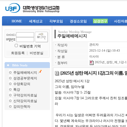
|
HOME
|
세계선교
|
각부모임
|
경성소모임
|
성경연구
|
사진자
Sunday Worship Message
주일예배메시지
ㆍ
작성자
관리자
비밀번호 기억
ㆍ
작성일
2025-12-14 (일) 10:43
회원등록
｜
비번분실
ㆍ
분 류
이사야
2025년_성탄_제_1강-1
ㆍ
첨부#1
Bible Study
[2025년 성탄 메시지 1강]그의 이름,
주일예배메시지
성경공부문제지
2025년 성탄 메시지 1
수양회강의
그의 이름, 임마누엘
특강
말씀: 이사야 7장 1- 25절
구약강의자료실
요절: 이사야 7장 14 그러므로 주께서 친히 징
신약강의자료실
라
강의안책자
우리가 사는 일생은 어쩌면 두려움과의 기나긴 
다. 몇년째 계속되는 우크라이나 러시아 전쟁을 
제, 경제문제, 자녀문제 등 살아가면서 여러 가지