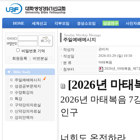
|
HOME
|
세계선교
|
각부모임
|
경성소모임
|
성경연구
|
사진자
Sunday Worship Message
주일예배메시지
ㆍ
작성자
관리자
비밀번호 기억
ㆍ
작성일
2026-03-29 (일) 10:50
회원등록
｜
비번분실
ㆍ
분 류
마태복음
2026년_마태복음_제7강-
ㆍ
첨부#1
Bible Study
주일예배메시지
[2026년 마
성경공부문제지
수양회강의
2026년
특강
구약강의자료실
인구
신약강의자료실
강의안책자
너희도 온전하라