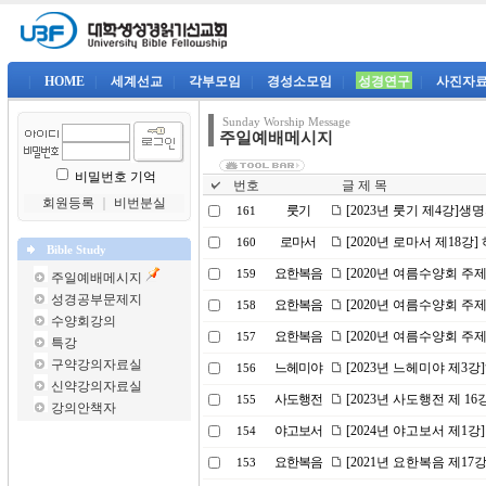
|
HOME
|
세계선교
|
각부모임
|
경성소모임
|
성경연구
|
사진자
Sunday Worship Message
주일예배메시지
비밀번호 기억
번호
글 제 목
회원등록
｜
비번분실
룻기
[2023년 룻기 제4강]생
161
로마서
[2020년 로마서 제18강
160
Bible Study
요한복음
[2020년 여름수양회 주
159
주일예배메시지
성경공부문제지
요한복음
[2020년 여름수양회 주
158
수양회강의
요한복음
[2020년 여름수양회 주제
157
특강
구약강의자료실
느헤미야
[2023년 느헤미야 제3
156
신약강의자료실
사도행전
[2023년 사도행전 제 
155
강의안책자
야고보서
[2024년 야고보서 제1
154
요한복음
[2021년 요한복음 제17
153