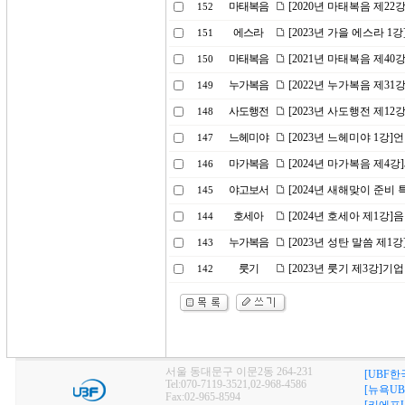
마태복음
[2020년 마태복음 제2
152
에스라
[2023년 가을 에스라 
151
마태복음
[2021년 마태복음 제4
150
누가복음
[2022년 누가복음 제31
149
사도행전
[2023년 사도행전 제12
148
느헤미야
[2023년 느헤미야 1강
147
마가복음
[2024년 마가복음 제4
146
야고보서
[2024년 새해맞이 준비
145
호세아
[2024년 호세아 제1강
144
누가복음
[2023년 성탄 말씀 제1
143
룻기
[2023년 룻기 제3강]기업
142
서울 동대문구 이문2동 264-231
[UBF한
Tel:070-7119-3521,02-968-4586
[뉴욕UB
Fax:02-965-8594