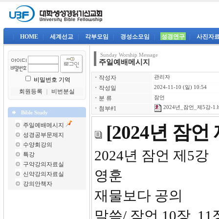
|
HOME
|
세계선교
|
각부모임
|
경성소모임
|
성경연구
|
사진자
Sunday Worship Message
주일예배메시지
ㆍ
작성자
관리자
비밀번호 기억
ㆍ
작성일
2024-11-10 (일) 10:54
회원등록
｜
비번분실
ㆍ
분 류
잠언
2024년_잠언_제5강-1.
ㆍ
첨부#1
Bible Study
주일예배메시지
[2024년 잠
성경공부문제지
수양회강의
2024
특강
구약강의자료실
영훈
신약강의자료실
강의안책자
재물보다 공의
말씀/ 잠언 10장, 11