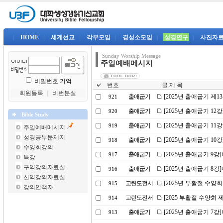
|
HOME
|
세계선교
|
각부모임
|
경성소모임
|
성경연구
|
사진자
Sunday Worship Message
주일예배메시지
비밀번호 기억
번호
글 제 목
회원등록
｜
비번분실
출애굽기
[2025년 출애굽기 제1
921
출애굽기
[2025년 출애굽기 12
920
Bible Study
출애굽기
[2025년 출애굽기 11
919
주일예배메시지
성경공부문제지
출애굽기
[2025년 출애굽기 1
918
수양회강의
출애굽기
[2025년 출애굽기 9
917
특강
구약강의자료실
출애굽기
[2025년 출애굽기 8
916
신약강의자료실
고린도전서
[2025년 부활절 수양회
915
강의안책자
고린도전서
[2025 부활절 수양회
914
출애굽기
[2025년 출애굽기 
913