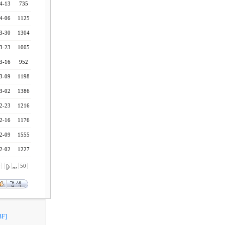
4-13
735
4-06
1125
3-30
1304
3-23
1005
3-16
952
3-09
1198
3-02
1386
2-23
1216
2-16
1176
2-09
1555
2-02
1227
0
,,,
50
F]