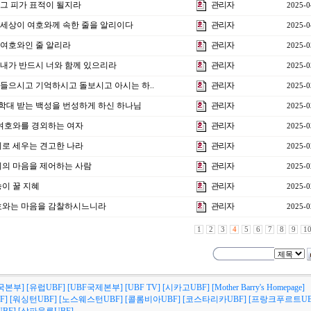
 ]그 피가 표적이 될지라
관리자
2025-0
강 ]세상이 여호와께 속한 줄을 알리이다
관리자
2025-0
 ]여호와인 줄 알리라
관리자
2025-0
강 ]내가 반드시 너와 함께 있으리라
관리자
2025-0
 강]들으시고 기억하시고 돌보시고 아시는 하..
관리자
2025-0
강]학대 받는 백성을 번성하게 하신 하나님
관리자
2025-0
 ]여호와를 경외하는 여자
관리자
2025-0
정의로 세우는 견고한 나라
관리자
2025-0
]자기의 마음을 제어하는 사람
관리자
2025-0
]송이 꿀 지혜
관리자
2025-0
]여호와는 마음을 감찰하시느니라
관리자
2025-0
1
2
3
4
5
6
7
8
9
1
국본부]
[유럽UBF]
[UBF국제본부]
[UBF TV]
[시카고UBF]
[Mother Barry's Homepage]
F]
[워싱턴UBF]
[노스웨스턴UBF]
[콜롬비아UBF]
[코스타리카UBF]
[프랑크푸르트UB