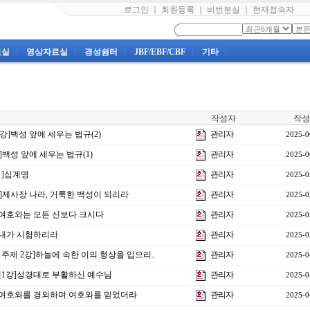
로그인
｜
회원등록
｜
비번분실
｜
현재접속자
료실
|
영상자료실
|
경성쉼터
|
JBF/EBF/CBF
|
기타
|
작성자
작성
3강]백성 앞에 세우는 법규(2)
관리자
2025-0
강]백성 앞에 세우는 법규(1)
관리자
2025-0
강 ]십계명
관리자
2025-0
0강]제사장 나라, 거룩한 백성이 되리라
관리자
2025-0
강]여호와는 모든 신보다 크시다
관리자
2025-0
강]내가 시험하리라
관리자
2025-0
 주제 2강]하늘에 속한 이의 형상을 입으리..
관리자
2025-0
 제1강]성경대로 부활하신 예수님
관리자
2025-0
7강]여호와를 경외하며 여호와를 믿었더라
관리자
2025-0