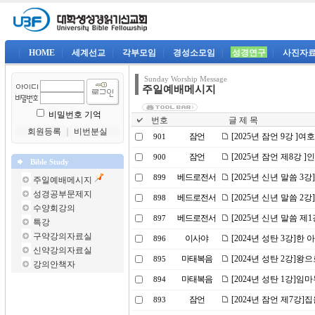
|
HOME
|
세계선교
|
각부모임
|
경성소모임
|
성경연구
|
사진자
Sunday Worship Message
주일예배메시지
비밀번호 기억
번호
글 제 목
회원등록
｜
비번분실
잠언
[2025년 잠언 9강 ]
901
잠언
[2025년 잠언 제8강 
900
Bible Study
베드로전서
[2025년 신년 말씀 3
899
주일예배메시지
성경공부문제지
베드로전서
[2025년 신년 말씀 
898
수양회강의
베드로전서
[2025년 신년 말씀 제
897
특강
구약강의자료실
이사야
[2024년 성탄 3강]한
896
신약강의자료실
마태복음
[2024년 성탄 2강]왕
895
강의안책자
마태복음
[2024년 성탄 1강]
894
잠언
[2024년 잠언 제7강]
893