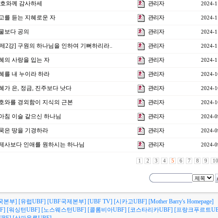
]여호와께 감사하세
관리자
2024-1
]권고를 듣는 지혜로운 자
관리자
2024-1
재물보다 공의
관리자
2024-1
 제2강] 구원의 하나님을 인하여 기뻐하리라..
관리자
2024-1
지혜의 사랑을 입는 자
관리자
2024-1
지혜를 내 누이라 하라
관리자
2024-1
지혜가 은, 정금, 진주보다 낫다
관리자
2024-1
]여호와를 경외함이 지식의 근본
관리자
2024-1
강]아침 이슬 같으신 하나님
관리자
2024-0
강]묵은 땅을 기경하라
관리자
2024-0
강]제사보다 인애를 원하시는 하나님
관리자
2024-0
1
2
3
4
5
6
7
8
9
1
국본부]
[유럽UBF]
[UBF국제본부]
[UBF TV]
[시카고UBF]
[Mother Barry's Homepage]
F]
[워싱턴UBF]
[노스웨스턴UBF]
[콜롬비아UBF]
[코스타리카UBF]
[프랑크푸르트UB