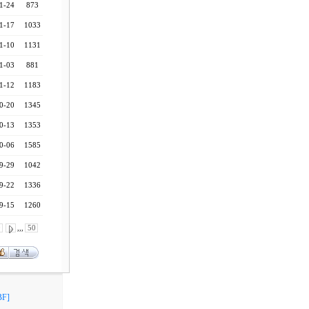
1-24
873
1-17
1033
1-10
1131
1-03
881
1-12
1183
0-20
1345
0-13
1353
0-06
1585
9-29
1042
9-22
1336
9-15
1260
0
,,,
50
F]