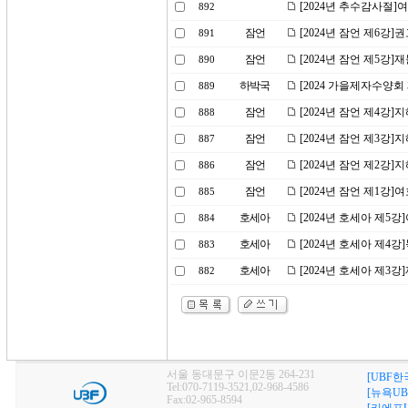
[2024년 추수감사절
892
잠언
[2024년 잠언 제6강
891
잠언
[2024년 잠언 제5강]
890
하박국
[2024 가을제자수양회
889
잠언
[2024년 잠언 제4강]
888
잠언
[2024년 잠언 제3강]
887
잠언
[2024년 잠언 제2강]
886
잠언
[2024년 잠언 제1강
885
호세아
[2024년 호세아 제5
884
호세아
[2024년 호세아 제4
883
호세아
[2024년 호세아 제3
882
서울 동대문구 이문2동 264-231
[UBF한
Tel:070-7119-3521,02-968-4586
[뉴욕UB
Fax:02-965-8594