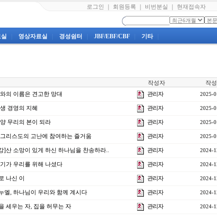
로그인
｜
회원등록
｜
비번분실
｜
현재접속자
료실
|
영상자료실
|
경성쉼터
|
JBF/EBF/CBF
|
기타
|
작성자
작성
여호와의 이름은 견고한 망대
관리자
2025-0
]인생 경영의 지혜
관리자
2025-0
강]양 무리의 본이 되라
관리자
2025-0
2강]그리스도의 고난에 참여하는 즐거움
관리자
2025-0
1강]산 소망이 있게 하신 하나님을 찬송하라..
관리자
2024-1
 아기가 우리를 위해 나셨다
관리자
2024-1
으로 나신 이
관리자
2024-1
임마누엘, 하나님이 우리와 함께 계시다
관리자
2024-1
집을 세우는 자, 집을 허무는 자
관리자
2024-1