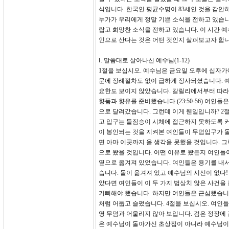
식입니다. 한국인 평균수명이 83세인 것을 감안하
누가가 우리에게 정말 기쁜 소식을 전하고 있습니
랍고 희망찬 소식을 전하고 있습니다. 이 시간 예
인으로 산다는 것은 어떤 것인지 살펴보고자 합니
Ⅰ. 말씀대로 살아나신 예수님(1-12)
1절을 보십시오. 예수님은 금요일 오후에 십자
문에 장례절차도 없이 급하게 장사되셨습니다. 
요한도 보이지 않았습니다. 갈릴리에서부터 따라
향품과 향유를 준비했습니다.(23:50-56) 여
으로 달려갔습니다. 그런데 이게 웬일입니까? 2
고 입구는 들짐승이 시체에 접근하지 못하도록 커
이 봉인되는 것을 지켜본 여인들이 무덤입구가 
면 아마 이곳까지 올 생각을 못했을 것입니다. 그
으로 왔을 것입니다. 어떤 이유로 왔든지 여인들
옆으로 옮겨져 있었습니다. 여인들은 용기를 내서
습니다. 돌이 옮겨져 있고 예수님의 시신이 없다! 
았다면 여인들이 이 두 가지 범상치 않은 사건을
기뻐해야 했습니다. 하지만 여인들은 근심했습니다
처럼 어둡고 슬펐습니다. 4절을 보십시오. 여인들
영 무덤과 어울리지 않아 보입니다. 검은 정장에 
은 예수님이 돌아가신 초상집이 아니라 예수님이 