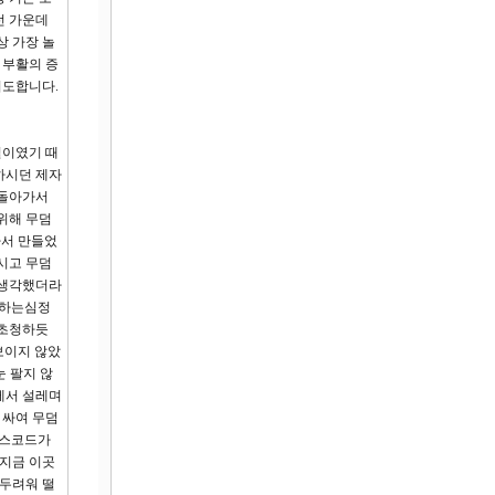
런 가운데
상 가장 놀
 부활의 증
기도합니다.
일이였기 때
하시던 제자
 돌아가서
 위해 무덤
파서 만들었
시고 무덤
 생각했더라
 하는심정
 초청하듯
보이지 않았
눈 팔지 않
에서 설레며
 싸여 무덤
레스코드가
 지금 이곳
 두려워 떨