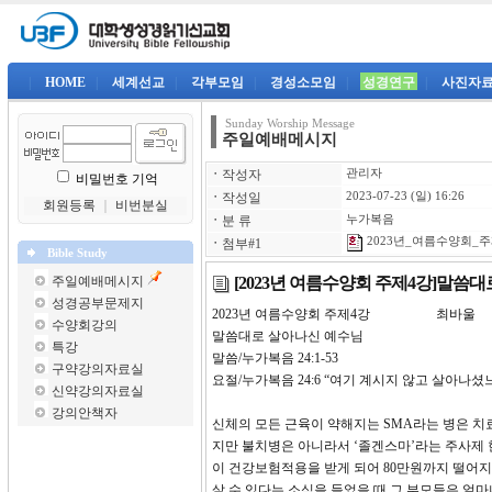
|
HOME
|
세계선교
|
각부모임
|
경성소모임
|
성경연구
|
사진자
Sunday Worship Message
주일예배메시지
ㆍ
작성자
관리자
비밀번호 기억
ㆍ
작성일
2023-07-23 (일) 16:26
회원등록
｜
비번분실
ㆍ
분 류
누가복음
2023년_여름수양회_주제
ㆍ
첨부#1
Bible Study
[2023년 여름수양회 주제4강]말씀
주일예배메시지
성경공부문제지
2023년 여름수양회 주제4강 최바울
수양회강의
말씀대로 살아나신 예수님
특강
말씀/누가복음 24:1-53
구약강의자료실
요절/누가복음 24:6 “여기 계시지 않고 살아
신약강의자료실
강의안책자
신체의 모든 근육이 약해지는 SMA라는 병은 치료
지만 불치병은 아니라서 ‘졸겐스마’라는 주사제 
이 건강보험적용을 받게 되어 80만원까지 떨어지
살 수 있다는 소식을 들었을 때 그 부모들은 얼마나