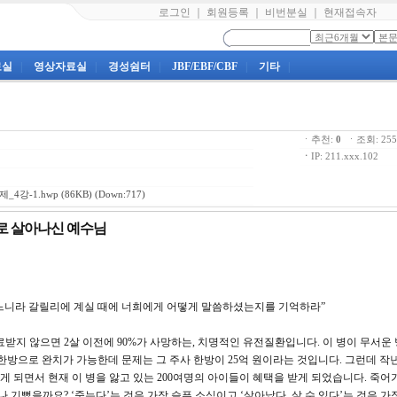
로그인
｜
회원등록
｜
비번분실
｜
현재접속자
료실
|
영상자료실
|
경성쉼터
|
JBF/EBF/CBF
|
기타
|
ㆍ추천:
0
ㆍ조회: 2
ㆍ
IP: 211.xxx.102
_4강-1.hwp
(86KB) (Down:717)
대로 살아나신 예수님
나셨느니라 갈릴리에 계실 때에 너희에게 어떻게 말씀하셨는지를 기억하라”
받지 않으면 2살 이전에 90%가 사망하는, 치명적인 유전질환입니다. 이 병이 무서운
한방으로 완치가 가능한데 문제는 그 주사 한방이 25억 원이라는 것입니다. 그런데 작년
게 되면서 현재 이 병을 앓고 있는 200여명의 아이들이 혜택을 받게 되었습니다. 죽어
 기뻤을까요? ‘죽는다’는 것은 가장 슬픈 소식이고 ‘살아났다, 살 수 있다’는 것은 가