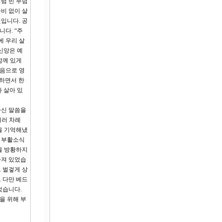
럼 빈 무덤
준비 없이 살
입니다. 공
다. “주
에 우리 살
신앙은 예
함께 있게
믿음으로 영
 하면서 한
 살아 있
하신 말씀을
여러 차례
들을 기억해냈
는 부활소식
을 방황하지
빠져 있었습
 벌겋게 상
 다만 베드
었습니다.
을 위해 부