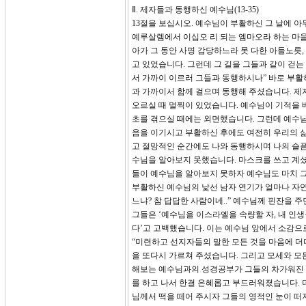
Ⅱ. 제자들과 동행하신 예수님(13-35)
13절을 보십시오. 예수님이 부활하신 그 날에 
예루살렘에서 이십오 리 되는 엠마오라 하는 마을
아가 그 동안 사명 감당하느라 못 다한 아들노릇
고 있었습니다. 그런데 그 길을 그들과 같이 걷는
서 가까이 이르러 그들과 동행하시나” 바로 부활
과 가까이서 함께 걸으며 동행해 주셨습니다. 제
오르실 때 멀찍이 있었습니다. 예수님이 기적을 
초를 겪으실 때에는 외면했습니다. 그런데 예수님
음을 이기시고 부활하신 후에도 여전히 우리의 삶
고 절망적인 순간에도 나와 동행하시며 나의 슬픔
수님을 알아보지 못했습니다. 마스크를 쓰고 계셨
들이 예수님을 알아보지 못하자 예수님도 마치 그
부활하신 예수님의 낯선 남자 연기가 얼마나 자
느냐? 참 답답한 사람이네..” 예수님께 핀잔을 
그들은 ‘예수님을 이스라엘을 속량할 자, 내 인
다’고 고백했습니다. 이는 예수님 앞에서 소감으
“미련하고 선지자들의 말한 모든 것을 마음에 더
을 또다시 가르쳐 주셨습니다. 그리고 모세와 모
해보는 예수님과의 성경공부가 그들의 차가워진 
를 하고 나서 한결 은혜롭고 부드러워졌습니다. 
님께서 떡을 떼어 주시자 그들의 영적인 눈이 떠