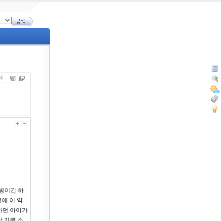
554
 병이긴 하
에 이 약
가던 아이가
장 기쁜 소