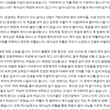
. 5,6a절을 다같이 읽어보겠습니다. “어찌하여 산 자를 죽은 자 가운데서 찾느냐? 
나셨느니라” 예수님이 무덤에 계시지 않고 다시 살아나셨다는 천사들의 메시지에 담겨 
. 성경에는 죽었다가 다시 살아난 사람이 7명(사르밧 땅의 과부아들, 수넴 여인의 아
 유두고) 등장합니다. 또 죽음을 겪지 않고 승천한 인물이 두 사람(에녹과 엘리야) 나옵니
덤에 있기 때문에 우리와 별반 다를 바가 없습니다. 에녹과 엘리야는 죽음을 겪지 않았기
예외적이고 특별한 케이스에 불과합니다. 우리처럼 죽었다가 무덤에 묻히신 후 영원히 죽
다. 예수님은 죽음을 겪으시고 무덤에 묻히셨지만 다시 죽지 않는 몸으로 부활하심으로
자체를 극복하신 완전한 부활입니다. 예수님의 부활은 우리가 소망하고 간절히 바랄만
에 대한 소망을 줍니다. 인간이 불행한 근본 원인은 ‘모든 인간은 한 사람의 예외 없
 좋은 전원주택에서 무공해 유기농만 먹고 산다 할지라도 결국 죽음을 피할 수 없습니다
생의 마지막 종착지는 무덤입니다. 췌장암 진단을 받고 ‘죽음은 삶이 만든 최고의 발명품
 연이은 재발로 죽음이 가까워지자 천문학적인 비용을 들여 최첨단 치료들을 받았지만 
의 세계 안에 갇혀있기 때문에 진정한 희망과 미래에 대한 기대를 가질 수 없게 되었습
, 더 좋은 집과 더 나은 인생을 위해 치열하게 살다가도 가까운 사람의 부고를 듣거나 내
허무와 무의미에 시달리기도 합니다. ‘나도 언젠가는 죽는다.’ 이 문제가 해결되지 않
는 거야!’ 하며 쾌락을 좇아 본성대로 살기 쉽습니다. ‘죽으면 모든 게 끝!’이라는 생
 필요 있어?’ 적당히 안주하며 개척하고 도전하는 것 없이 무기력하게 살기 쉽습니다. 
하게 된다는 소망을 갖게 하십니다. 사도바울은 고전15장에서 “그러나 이제 그리스
매가 되셨도다” 외쳤습니다. 부활의 첫 열매되신 예수님을 믿는 자는 두 번째 세 번째 그
했습니다. 또한 하나님께서는 예수님의 부활을 통해 죽음이 끝이 아님을 가르쳐 주십