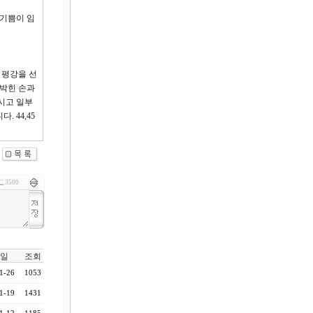
 기쁨이 임
 평강을 선
 박힌 손과
시고 일부
 44,45
3500
일
조회
1-26
1053
1-19
1431