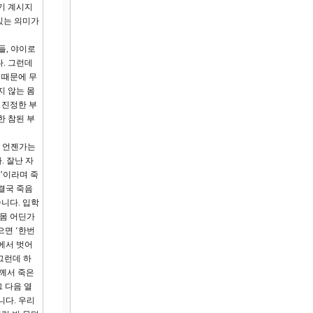
여기 계시지
있는 의미가
들, 야이로
다. 그런데
 때문에 무
지 않는 몸
 진정한 부
한 참된 부
이 언젠가는
. 잘난 자
’이라며 죽
결국 죽음
니다. 입학
 몸 어딘가
으면 ‘한번
각에서 벗어
그런데 하
도께서 죽은
 다음 열
니다. 우리