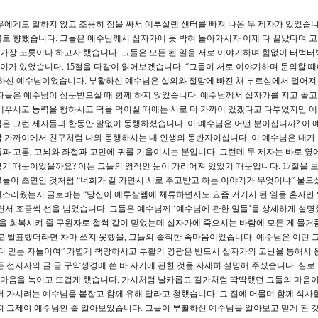
아무에게도 말하지 않고 조용히 짐을 싸서 예루살렘 센터를 빠져 나온 두 제자가 있었습니
로 향했습니다. 그들은 예수님께서 십자가에 못 박혀 돌아가시자 이제 다 끝났다며 
, 가장 노릇이나 하고자 했습니다. 그들은 모든 된 일을 서로 이야기하며 힘없이 터벅터
 이가 있었습니다. 15절을 다같이 읽어보겠습니다. “그들이 서로 이야기하며 문의할 
하신 예수님이었습니다. 부활하신 예수님은 실의와 절망에 빠진 채 부르심에서 멀어져
자들은 예수님이 심문받으실 때 함께 하지 않았습니다. 예수님께서 십자가를 지고 골
베푸시고 능력을 행하시고 떡을 먹이실 때에는 서로 더 가까이 있겠다고 다투었지만 
은 그런 제자들과 한동안 말없이 동행하셨습니다. 이 예수님은 어떤 분이십니까? 이 
 가까이에서 친구처럼 나와 동행하시는 내 인생의 동반자이십니다. 이 예수님은 내가
과 고통, 고뇌와 좌절과 고민에 귀를 기울이시는 분입니다. 그런데 두 제자는 바로 옆에
기 때문이었을까요? 이는 그들의 영적인 눈이 가리어져 있었기 때문입니다. 17절을 보
들이 초면인 것처럼 “너희가 길 가면서 서로 주고받고 하는 이야기가 무엇이냐” 물으
연스러웠는지 글로바는 “당신이 예루살렘에 체류하면서도 요즘 거기서 된 일을 혼자만 
주면서 조금씩 선을 넘었습니다. 그들은 예수님께 ‘예수님에 관한 일들’을 상세하게 설
생을 회복시켜 줄 구원자로 철썩 같이 믿었는데 십자가에 죽으시는 바람에 모든 게 물거
로 발표했더라면 차마 쓰지 못했을, 그들의 솔직한 속마음이었습니다. 예수님은 이런 
디 믿는 자들이여” 가볍게 책망하시고 부활의 영광은 반드시 십자가의 고난을 통해서 
든 선지자의 글 곧 구약성경에 쓴 바 자기에 관한 것을 자세히 설명해 주셨습니다. 실로
마음을 녹이고 뜨겁게 했습니다. 가시처럼 날카롭고 길가처럼 딱딱했던 그들의 마음이
더 가시려는 예수님을 붙잡고 함께 유해 달라고 청했습니다. 그 집에 머물며 함께 식사할
져 그제야 예수님인 줄 알아보았습니다. 그들이 부활하신 예수님을 알아보고 믿게 된 