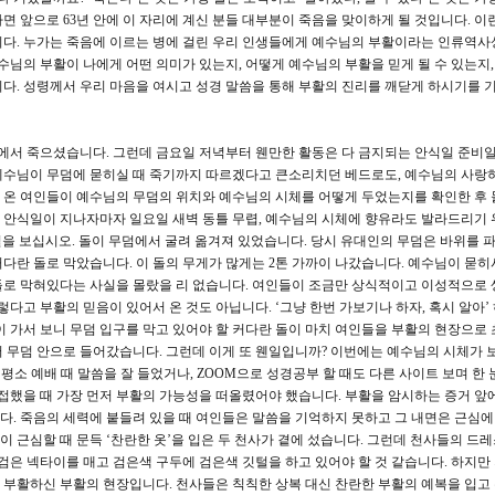
면 앞으로 63년 안에 이 자리에 계신 분들 대부분이 죽음을 맞이하게 될 것입니다. 이
다. 누가는 죽음에 이르는 병에 걸린 우리 인생들에게 예수님의 부활이라는 인류역사
수님의 부활이 나에게 어떤 의미가 있는지, 어떻게 예수님의 부활을 믿게 될 수 있는지,
다. 성령께서 우리 마음을 여시고 성경 말씀을 통해 부활의 진리를 깨닫게 하시기를 
가에서 죽으셨습니다. 그런데 금요일 저녁부터 웬만한 활동은 다 금지되는 안식일 준비
예수님이 무덤에 묻히실 때 죽기까지 따르겠다고 큰소리치던 베드로도, 예수님의 사랑
 온 여인들이 예수님의 무덤의 위치와 예수님의 시체를 어떻게 두었는지를 확인한 후
인들은 안식일이 지나자마자 일요일 새벽 동틀 무렵, 예수님의 시체에 향유라도 발라드리기
절을 보십시오. 돌이 무덤에서 굴려 옮겨져 있었습니다. 당시 유대인의 무덤은 바위를 
다란 돌로 막았습니다. 이 돌의 무게가 많게는 2톤 가까이 나갔습니다. 예수님이 묻히
돌로 막혀있다는 사실을 몰랐을 리 없습니다. 여인들이 조금만 상식적이고 이성적으로
렇다고 부활의 믿음이 있어서 온 것도 아닙니다. ‘그냥 한번 가보기나 하자, 혹시 알아’
이 가서 보니 무덤 입구를 막고 있어야 할 커다란 돌이 마치 여인들을 부활의 현장으로
 무덤 안으로 들어갔습니다. 그런데 이게 또 웬일입니까? 이번에는 예수님의 시체가 
평소 예배 때 말씀을 잘 들었거나, ZOOM으로 성경공부 할 때도 다른 사이트 보며 한 
 접했을 때 가장 먼저 부활의 가능성을 떠올렸어야 했습니다. 부활을 암시하는 증거 앞
. 죽음의 세력에 붙들려 있을 때 여인들은 말씀을 기억하지 못하고 그 내면은 근심에
이 근심할 때 문득 ‘찬란한 옷’을 입은 두 천사가 곁에 섰습니다. 그런데 천사들의 드
검은 넥타이를 매고 검은색 구두에 검은색 깃털을 하고 있어야 할 것 같습니다. 하지만
부활하신 부활의 현장입니다. 천사들은 칙칙한 상복 대신 찬란한 부활의 예복을 입고