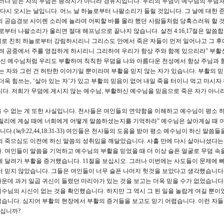
그러나 믿는 자의 무덤은 종착지가 아니라 경유지입니다. 우리의 무덤이 예수님의 무덤처
 다시 오시는 날입니다. 어느 날 하늘로부터 나팔소리가 들릴 것입니다. 그 날에 대한 
의 공습경보 사이렌 소리에 놀라며 어찌할 바를 몰라 했던 사람들처럼 당혹스러워 할 것
터 나팔소리가 울리면 절대 해프닝으로 끝나지 않습니다. 살전 4:16,17절은 말씀합니
로 친히 하늘로부터 강림하시리니 그리스도 안에서 죽은 자들이 먼저 일어나고 그 후
올려 공중에서 주를 영접하게 하시리니 그리하여 우리가 항상 주와 함께 있으리라” 부활
신 예수님처럼 우리도 부활하여 칙칙한 무덤을 나와 아름다운 천성에서 항상 주님과 
는 자와 그런 건 허탄한 이야기일 뿐이라며 부활을 믿지 않는 자가 있습니다. 부활의 
더욱 힘쓰는, ‘살아 있는 자’가 있고 부활의 믿음이 없어 내일 죽을 터이니 먹고 마시자
습니다. 저희가 무덤에 계시지 않는 예수님, 부활하신 예수님을 믿음으로 죽은 자가 아니라
 수 없는 게 또한 사실입니다. 천사들은 여인들의 연약함을 이해하고 예수님이 평소 
갈릴리에 계실 때에 너희에게 어떻게 말씀하셨는지를 기억하라” 예수님은 살아계실 때 
(눅9:22,44,18:31-33) 여인들은 천사들의 도움을 받아 평소 예수님이 하신 말씀
의 죽으심도 이전에 하신 말씀의 성취임을 깨달았습니다. 사흘 만에 다시 살아나셨다
. 여인들이 말씀을 기억하고 예수님의 부활을 믿었을 때 더 이상 슬픈 얼굴로 무덤 속
게 달려가 부활을 증거했습니다. 11절을 보십시오. 그러나 이번에는 사도들이 문제에 
서 믿지 않았습니다. 그들은 여인들이 너무 슬픈 나머지 헛것을 보았다고 생각했습니다.
운데 과거 일곱 귀신이 들렸던 마리아가 있는 것을 보고는 더욱 믿을 수가 없었습니다.
수님의 시신이 없는 것을 확인했습니다. 하지만 그 역시 그 된 일을 놀랍게 여길 뿐이
습니다. 심지어 부활의 현장에서 부활의 증거들을 보고도 믿기 어렵습니다. 이런 자들
주십니까?