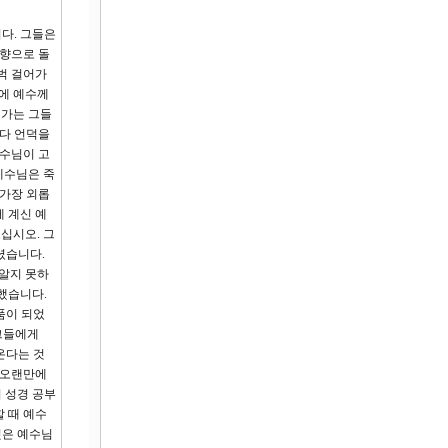
다. 그들은
고향으로 돌
벅 걸어가
때에 예수께
 가는 그들
고다 언덕을
예수님이 고
예수님은 죽
 가장 외롭
 계신 예
십시오. 그
셨습니다.
알지 못하
명했습니다.
품이 되었
그들에게
온다는 것
 오랜만에
 성경 공부
 때 예수
것은 예수님