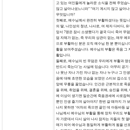
고 있는 여인들에게 놀라운 소식을 전해 주었습니다
않고 살아나셨느니라” “여기 계시지 않고 살아
무엇입니까?
첫째로, 예수님께서 완전히 부활하셨다는 뜻입니다
의 딸, 나인성의 청년, 나사로, 여 제자 다비다,
앞서 7명은 잠시 소생했다가 결국 다시 죽어 무
덤 자체가 없는, 즉 우리와 상관이 없는, 매우 
으로 부활하신 분은 오직 예수님 한 분 뿐이십니
활을 보여주셨습니다. 예수님의 부활은 죽음 그 
활입니다.
둘째로, 예수님의 빈 무덤은 우리에게 부활과 영생
반드시 죽는다’는 사실에 있습니다. 아무리 공기
나 못난 자나 가진 자나 없는 자나 누구나 그 인
음에 대해 초연한 모습을 보였던 스티브 잡스도
앞에 무릎을 꿇었습니다. 인간은 근본적으로 죽음
을 위해, 취업을 위해, 결혼을 위해, 승진을 위해
에 이상이 생기면 일순간에 죽음권세에 사로잡혀 
뿐인 인생 즐기며 살아야지! 한번 갈 때까지 가 보
나지 못하면 ‘어차피 죽으면 끝인 데 아등바등 살
나님께서 예수님의 부활을 통해 장차 우리도 부활
자 가운데서 다시 살아 나사 잠자는 자들의 첫 열
매가 되어 예수님과 동일하게 부활하게 됨을 선포