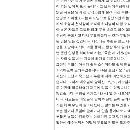
는 언젠가는 죽어 무덤에 묻히게 될 것입니다. 
이 되는 날이 반드시 옵니다. 그 날은 예수님께서
았던 자들은 얼마 전 갑작스럽게 울려 퍼진 북한
습경보 사이렌소리는 해프닝으로 끝났지만 하늘로부
께서 호령과 천사장의 소리와 하나님의 나팔 소리
아 남은 자들도 그들과 함께 구름 속으로 끌어 
수님이 죽으시고 다시 부활하셨다는 것과 부활하
될 것을 믿는 것입니다. 세상에는 부활을 믿고 사
생을 소망하며 깨어 의를 행하고 항상 주의 일에 
번 뿐인 인생을 허비하며 사는, ‘죽은 자’가 있
는 자의 삶을 사는 자들이 되기를 기도합니다.
그런데 부활이 아무리 좋은 소식이라도 쉽게 믿을
기억하도록 도와주었습니다. 6b을 보십시오. “
자신의 고난과 죽으심과 부활에 대해 예언하셨습니다.
습니다. 그러자 예수님이 당하신 고난도, 예수님
도 이전에 말씀하셨기 때문에 믿을 수 있었습니다
않았습니다. 무덤을 박차고 나와서 열 한 사도에
니다. 사도들은 여인들의 말이 허탄한 듯이 들려
기된 채 예수님이 살아나셨다고 말하는 여인들 가
로는 일어나 무덤에 달려가서 안을 들여다보고 예
부활은 남들이 전해주는 이야기만 듣고 믿기 어렵
활하신 예수님께서 어떻게 부활을 믿도록 도와