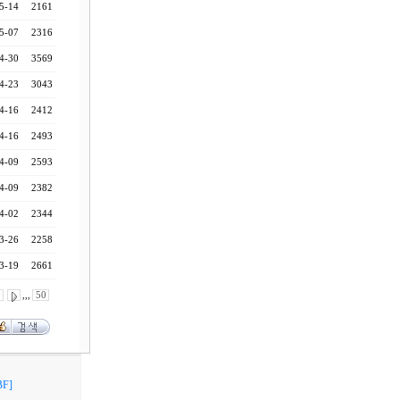
5-14
2161
5-07
2316
4-30
3569
4-23
3043
4-16
2412
4-16
2493
4-09
2593
4-09
2382
4-02
2344
3-26
2258
3-19
2661
0
,,,
50
F]