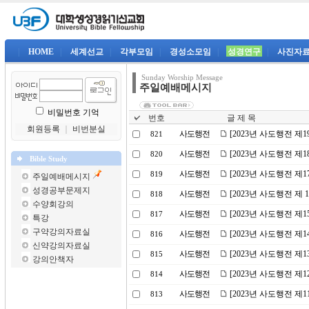
|
HOME
|
세계선교
|
각부모임
|
경성소모임
|
성경연구
|
사진자
Sunday Worship Message
주일예배메시지
비밀번호 기억
번호
글 제 목
회원등록
｜
비번분실
사도행전
[2023년 사도행전 제
821
사도행전
[2023년 사도행전 
820
Bible Study
사도행전
[2023년 사도행전 제
819
주일예배메시지
성경공부문제지
사도행전
[2023년 사도행전 제
818
수양회강의
사도행전
[2023년 사도행전 
817
특강
구약강의자료실
사도행전
[2023년 사도행전 제
816
신약강의자료실
사도행전
[2023년 사도행전 제
815
강의안책자
사도행전
[2023년 사도행전 제
814
사도행전
[2023년 사도행전 제
813