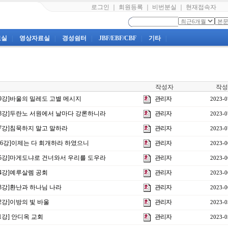
로그인
｜
회원등록
｜
비번분실
｜
현재접속자
료실
|
영상자료실
|
경성쉼터
|
JBF/EBF/CBF
|
기타
|
작성자
작성
19강]바울의 밀레도 고별 메시지
관리자
2023-0
제18강]두란노 서원에서 날마다 강론하니라
관리자
2023-0
17강]침묵하지 말고 말하라
관리자
2023-0
 16강]이제는 다 회개하라 하였으니
관리자
2023-0
제15강]마게도냐로 건너와서 우리를 도우라
관리자
2023-0
14강]예루살렘 공회
관리자
2023-0
13강]환난과 하나님 나라
관리자
2023-0
12강]이방의 빛 바울
관리자
2023-0
11강] 안디옥 교회
관리자
2023-0