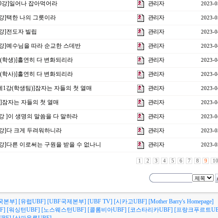
10강]일어나 잡아먹어라
관리자
2023-0
9강]택한 나의 그릇이라
관리자
2023-0
8강]전도자 빌립
관리자
2023-0
제7강]예수님을 따라 순교한 스데반
관리자
2023-0
2강(학생)]홀연히 다 변화되리라
관리자
2023-0
2강(학사)]홀연히 다 변화되리라
관리자
2023-0
 제1강(학생팀)]잠자는 자들의 첫 열매
관리자
2023-0
1강]잠자는 자들의 첫 열매
관리자
2023-0
6강 ]이 생명의 말씀을 다 말하라
관리자
2023-0
5강]다 크게 두려워하니라
관리자
2023-0
4강]다른 이로써는 구원을 받을 수 없나니
관리자
2023-0
1
2
3
4
5
6
7
8
9
1
국본부]
[유럽UBF]
[UBF국제본부]
[UBF TV]
[시카고UBF]
[Mother Barry's Homepage]
F]
[워싱턴UBF]
[노스웨스턴UBF]
[콜롬비아UBF]
[코스타리카UBF]
[프랑크푸르트UB