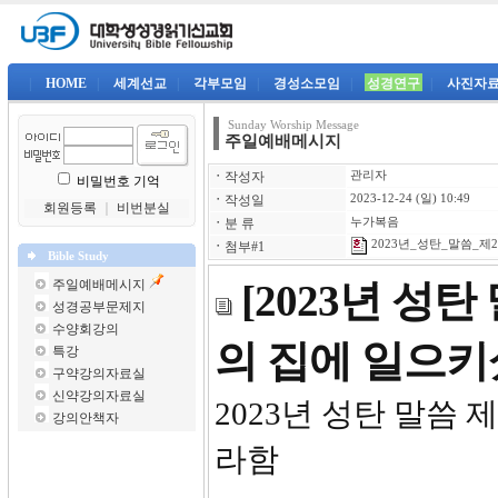
|
HOME
|
세계선교
|
각부모임
|
경성소모임
|
성경연구
|
사진자
Sunday Worship Message
주일예배메시지
ㆍ
작성자
관리자
비밀번호 기억
ㆍ
작성일
2023-12-24 (일) 10:49
회원등록
｜
비번분실
ㆍ
분 류
누가복음
2023년_성탄_말씀_제2강
ㆍ
첨부#1
Bible Study
주일예배메시지
[2023년 성
성경공부문제지
수양회강의
의 집에 일으
특강
구약강의자료실
신약강의자료실
2023년 
강의안책자
라함