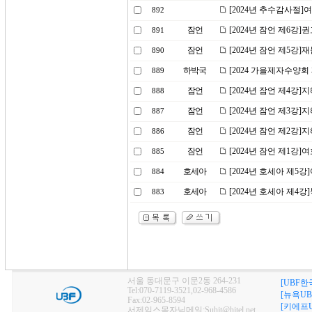
[2024년 추수감사절
892
잠언
[2024년 잠언 제6강
891
잠언
[2024년 잠언 제5강]
890
하박국
[2024 가을제자수양회
889
잠언
[2024년 잠언 제4강]
888
잠언
[2024년 잠언 제3강]
887
잠언
[2024년 잠언 제2강]
886
잠언
[2024년 잠언 제1강
885
호세아
[2024년 호세아 제5
884
호세아
[2024년 호세아 제4
883
서울 동대문구 이문2동 264-231
[UBF한
Tel:070-7119-3521,02-968-4586
[뉴욕UB
Fax:02-965-8594
[키에프U
서제임스목자님메일:Suhjt@hitel.net