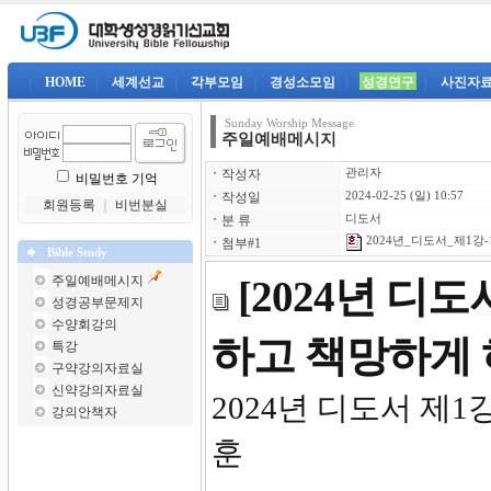
|
HOME
|
세계선교
|
각부모임
|
경성소모임
|
성경연구
|
사진자
Sunday Worship Message
주일예배메시지
ㆍ
작성자
관리자
비밀번호 기억
ㆍ
작성일
2024-02-25 (일) 10:57
회원등록
｜
비번분실
ㆍ
분 류
디도서
2024년_디도서_제1강-1
ㆍ
첨부#1
Bible Study
주일예배메시지
[2024년 디
성경공부문제지
수양회강의
하고 책망하게
특강
구약강의자료실
신약강의자료실
2024년
강의안책자
훈