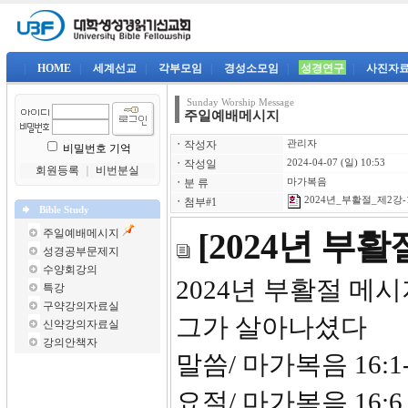
|
HOME
|
세계선교
|
각부모임
|
경성소모임
|
성경연구
|
사진자
Sunday Worship Message
주일예배메시지
ㆍ
작성자
관리자
비밀번호 기억
ㆍ
작성일
2024-04-07 (일) 10:53
회원등록
｜
비번분실
ㆍ
분 류
마가복음
2024년_부활절_제2강-1
ㆍ
첨부#1
Bible Study
주일예배메시지
[2024년 부
성경공부문제지
수양회강의
2024년
특강
구약강의자료실
그가 살아나셨다
신약강의자료실
강의안책자
말씀/ 마가복음 16:1-
요절/ 마가복음 16: