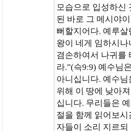
모습으로 입성하신 것
된 바로 그 메시야이
뻐할지어다. 예루살렘
왕이 네게 임하시나
겸손하여서 나귀를 
라.”(슥9:9) 예
아니십니다. 예수님
위해 이 땅에 낮아
십니다. 무리들은 예
절을 함께 읽어보시
자들이 소리 지르되