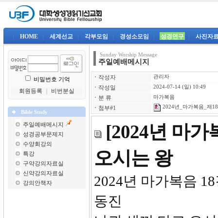
|
HOME
|
세계선교
|
각부모임
|
경성소모임
|
성경연구
|
사진자
Sunday Worship Message
주일예배메시지
ㆍ
작성자
관리자
비밀번호 기억
ㆍ
작성일
2024-07-14 (일) 10:49
회원등록
｜
비번분실
ㆍ
분 류
마가복음
2024년_마가복음_제18강
ㆍ
첨부#1
Bible Study
주일예배메시지
[2024년 마
성경공부문제지
수양회강의
오시는 왕
특강
구약강의자료실
신약강의자료실
2024년
강의안책자
동진