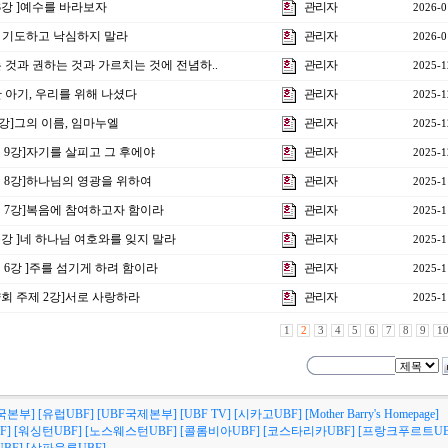
 3강 ]예수를 바라보자
관리자
2026-0
항상 기도하고 낙심하지 말라
관리자
2026-0
읽는 것과 권하는 것과 가르치는 것에 전념하..
관리자
2025-1
]한 아기, 우리를 위해 나셨다
관리자
2025-1
1강]그의 이름, 임마누엘
관리자
2025-1
제 9강]자기를 살피고 그 후에야
관리자
2025-1
제 8강]하나님의 영광을 위하여
관리자
2025-1
제 7강]복음에 참여하고자 함이라
관리자
2025-1
특강 ]네 하나님 여호와를 잊지 말라
관리자
2025-1
제 6강 ]주를 섬기게 하려 함이라
관리자
2025-1
양회 주제 2강]서로 사랑하라
관리자
2025-1
1
2
3
4
5
6
7
8
9
1
국본부]
[유럽UBF]
[UBF국제본부]
[UBF TV]
[시카고UBF]
[Mother Barry's Homepage]
F]
[워싱턴UBF]
[노스웨스턴UBF]
[콜롬비아UBF]
[코스타리카UBF]
[프랑크푸르트UB