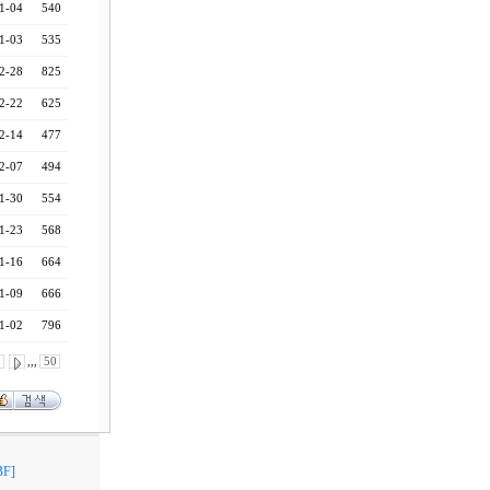
1-04
540
1-03
535
2-28
825
2-22
625
2-14
477
2-07
494
1-30
554
1-23
568
1-16
664
1-09
666
1-02
796
0
,,,
50
F]