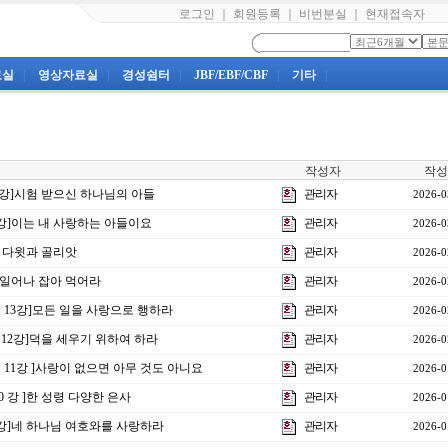
로그인
｜
회원등록
｜
비번분실
｜
현재접속자
료실
|
영상자료실
|
경성쉼터
|
JBF/EBF/CBF
|
기타
|
작성자
작성
 4강]시험 받으신 하나님의 아들
관리자
2026-0
1강]이는 내 사랑하는 아들이요
관리자
2026-0
] 다윗과 골리앗
관리자
2026-0
1]일어나 잡아 먹어라
관리자
2026-0
제 13강]모든 일을 사랑으로 행하라
관리자
2026-0
제12강]덕을 세우기 위하여 하라
관리자
2026-0
제 11강 ]사랑이 없으면 아무 것도 아니요
관리자
2026-0
10 강 ]한 성령 다양한 은사
관리자
2026-0
4강]네 하나님 여호와를 사랑하라
관리자
2026-0