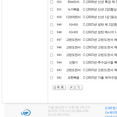
히브리서
[2026년 신년 특강 제
952
누가복음
[2026년 신년 2강]
951
디모데전서
[2026년 신년 1강 ]
950
이사야
[2025년 성탄 제 2강
949
이사야
[2025년 성탄 메시지 
948
고린도전서
[2025년 고린도전서 
947
고린도전서
[2025년 고린도전서 
946
고린도전서
[2025년 고린도전서 
945
신명기
[2025년 추수감사절 
944
고린도전서
[2025년 고린도전서 
943
요한복음
[2025년 가을 제자수
942
서울 동대문구 이문2동 264-231
[UBF한
Tel:070-7119-3521,02-968-4586
[뉴욕UB
Fax:02-965-8594