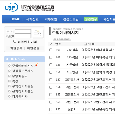
|
HOME
|
세계선교
|
각부모임
|
경성소모임
|
성경연구
|
사진자
Sunday Worship Message
주일예배메시지
비밀번호 기억
번호
글 제 목
회원등록
｜
비번분실
마태복음
[2026년 마태복음 제
961
마태복음
[2026년 마태복음 제
960
Bible Study
사무엘상
[2026년 봄학기 특강2
959
주일예배메시지
성경공부문제지
사도행전
[2026년 봄학기 특강
958
수양회강의
고린도전서
[2026년 고린도전서 
957
특강
구약강의자료실
고린도전서
[2026년 고린도전서 
956
신약강의자료실
고린도전서
[2026년 고린도전서 
955
강의안책자
고린도전서
[2026 고린도전서 제 
954
신명기
[2026년 신년특강 제
953