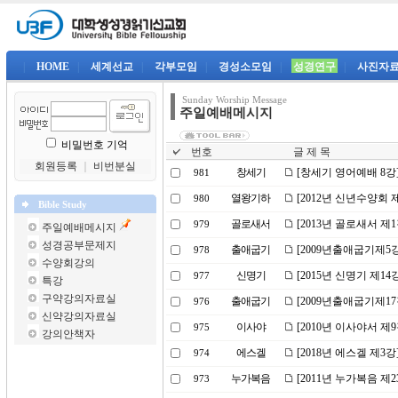
|
HOME
|
세계선교
|
각부모임
|
경성소모임
|
성경연구
|
사진자
Sunday Worship Message
주일예배메시지
비밀번호 기억
번호
글 제 목
회원등록
｜
비번분실
창세기
[창세기 영어예배 8강
981
열왕기하
[2012년 신년수양회 
980
Bible Study
골로새서
[2013년 골로새서 제
979
주일예배메시지
성경공부문제지
출애굽기
[2009년출애굽기제5
978
수양회강의
신명기
[2015년 신명기 제1
977
특강
구약강의자료실
출애굽기
[2009년출애굽기제1
976
신약강의자료실
이사야
[2010년 이사야서 
975
강의안책자
에스겔
[2018년 에스겔 제3
974
누가복음
[2011년 누가복음 
973