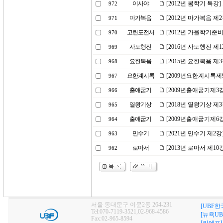
이사야
[2012년 봄학기 특강
972
마가복음
[2012년 마가복음 제
971
고린도전서
[2012년 가을학기준
970
사도행전
[2016년 사도행전 제1
969
요한복음
[2015년 요한복음 제
968
요한계시록
[2009년요한계시록제
967
출애굽기
[2009년출애굽기제3
966
열왕기상
[2018년 열왕기상 제
965
출애굽기
[2009년출애굽기제6
964
민수기
[2021년 민수기 제
963
로마서
[2013년 로마서 제1
962
서울 동대문구 이문2동 264-231
[UBF한
Tel:070-7119-3521,02-968-4586
[뉴욕UB
Fax:02-965-8594