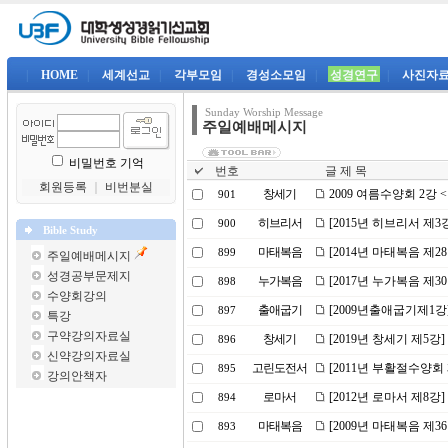
|
HOME
|
세계선교
|
각부모임
|
경성소모임
|
성경연구
|
사진자
Sunday Worship Message
주일예배메시지
비밀번호 기억
번호
글 제 목
회원등록
｜
비번분실
창세기
2009 여름수양회 2강
901
히브리서
[2015년 히브리서 제
900
Bible Study
마태복음
[2014년 마태복음 제2
899
주일예배메시지
성경공부문제지
누가복음
[2017년 누가복음 제3
898
수양회강의
출애굽기
[2009년출애굽기제1강
897
특강
구약강의자료실
창세기
[2019년 창세기 제5
896
신약강의자료실
고린도전서
[2011년 부활절수양회 
895
강의안책자
로마서
[2012년 로마서 제8강
894
마태복음
[2009년 마태복음 제3
893