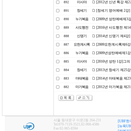
이사야
[2012년 신년 특강 제
892
창세기
[창세기 영어예배 2강]
891
누가복음
[2009년 성탄예배제3강
890
사도행전
[2016년 사도행전 제
889
신명기
[2014년 신명기 제4
888
요한계시록
[2009요한계시록제6
887
누가복음
[2009년성탄예배제1강]
886
이사야
[2010년 성탄 1강]
885
창세기
[2013년 창세기 제2
884
마태복음
[2014년 마태복음 제
883
마가복음
[2012년 마가복음 제
882
서울 동대문구 이문2동 264-231
[UBF한
Tel:070-7119-3521,02-968-4586
[뉴욕UB
Fax:02-965-8594