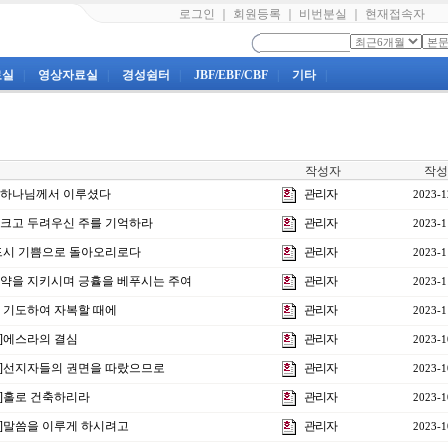
로그인
｜
회원등록
｜
비번분실
｜
현재접속자
료실
|
영상자료실
|
경성쉼터
|
JBF/EBF/CBF
|
기타
|
작성자
작성
강]하나님께서 이루셨다
관리자
2023-1
강]크고 두려우신 주를 기억하라
관리자
2023-1
반드시 기쁨으로 돌아오리로다
관리자
2023-1
]언약을 지키시며 긍휼을 베푸시는 주여
관리자
2023-1
울며 기도하여 자복할 때에
관리자
2023-1
강]에스라의 결심
관리자
2023-1
3강]선지자들의 권면을 따랐으므로
관리자
2023-1
2강]홀로 건축하리라
관리자
2023-1
1강]말씀을 이루게 하시려고
관리자
2023-1