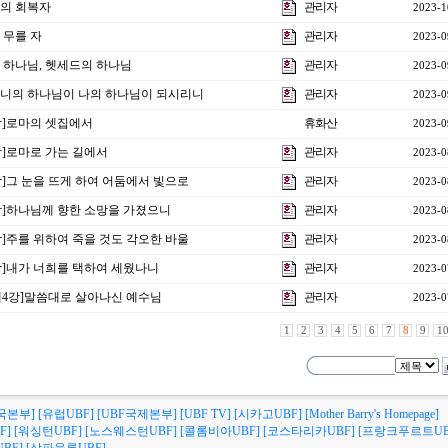
명의 회복자
관리자
2023-1
업 무를 자
관리자
2023-0
나의 하나님, 헷세드의 하나님
관리자
2023-0
어머니의 하나님이 나의 하나님이 되시리니
관리자
2023-0
4강]로마의 셋집에서
휴화산
2023-0
3강]로마로 가는 길에서
관리자
2023-0
2강]그 눈을 뜨게 하여 어둠에서 빛으로
관리자
2023-0
1강]하나님께 향한 소망을 가졌으니
관리자
2023-0
0강]주를 위하여 죽을 것도 각오한 바울
관리자
2023-0
강]내가 너희를 택하여 세웠나니
관리자
2023-0
주제4강]말씀대로 살아나신 예수님
관리자
2023-0
1
2
3
4
5
6
7
8
9
1
국본부]
[유럽UBF]
[UBF국제본부]
[UBF TV]
[시카고UBF]
[Mother Barry's Homepage]
F]
[워싱턴UBF]
[노스웨스턴UBF]
[콜롬비아UBF]
[코스타리카UBF]
[프랑크푸르트UB