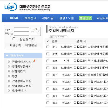
|
HOME
|
세계선교
|
각부모임
|
경성소모임
|
성경연구
|
사진자
Sunday Worship Message
주일예배메시지
비밀번호 기억
번호
글 제 목
회원등록
｜
비번분실
느헤미야
[2023년 느헤미야 제3
841
느헤미야
[2023년 느헤미야 제2
840
Bible Study
시편
[2023년 추수감사절]
839
주일예배메시지
성경공부문제지
느헤미야
[2023년 느헤미야 1강
838
수양회강의
에스라
[2023년 에스라 5강]
837
특강
구약강의자료실
에스라
[2023년 가을 에스라 4
836
신약강의자료실
에스라
[2023년 가을 에스라 
835
강의안책자
에스라
[2023년 가을 에스라 
834
에스라
[2023년 가을 에스라 
833