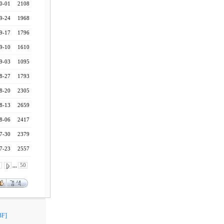
0-01
2108
9-24
1968
9-17
1796
9-10
1610
9-03
1095
8-27
1793
8-20
2305
8-13
2659
8-06
2417
7-30
2379
7-23
2557
0
,,,
50
F]