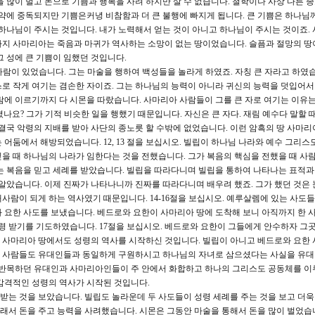
 많이 벌고 돈으로 기쁨과 행복을 사려 하지만 살 수 없습니다. 철학이나 사상 다른 
마약에 중독되지만 기쁨은커녕 비참함과 더 큰 불행에 빠지게 됩니다. 큰 기쁨은 하나님
 하나님이 주시는 것입니다. 내가 노력해서 얻는 것이 아니고 하나님이 주시는 것이죠.
지 사마리아는 죽음과 마귀가 역사하는 소망이 없는 땅이었습니다. 슬픔과 절망의 땅
그 성에 큰 기쁨이 임했던 것입니다.
 사람이 있었습니다. 그는 마술을 행하여 백성들을 놀라게 하였죠. 자칭 큰 자라고 하였습
스스로 작게 여기는 겸손한 자이죠. 그는 하나님의 능력이 아니라 귀신의 능력을 덧입어서
람에 이르기까지 다 시몬을 따랐습니다. 사마리아 사람들이 그를 큰 자로 여기는 이유는
졌나요? 그가 기적 비슷한 일을 행했기 때문입니다. 자신은 큰 자다. 재림 예수다 말할 
 결국 악령의 지배를 받아 사단의 종노릇 할 수밖에 없었습니다. 이런 암흑의 땅 사마리
어둠에서 해방되었습니다. 12, 13 절을 보십시오. 빌립이 하나님 나라와 예수 그리스
을 때 하나님의 나라가 임한다는 것을 전했습니다. 그가 복음의 핵심을 전했을 때 사
는 복음을 믿고 세례를 받았습니다. 빌립을 따라다니며 빌립을 통하여 나타나는 표적과
 알았습니다. 이제 진짜가 나타나니까 진짜를 따라다니며 배우려 했죠. 그가 했던 것은 
사람이 되게 하는 역사였기 때문입니다. 14-16절을 보십시오. 예루살렘에 있는 사도
 요한 사도를 보냈습니다. 베드로와 요한이 사마리아 땅에 도착해 보니 아직까지 한 
성령 받기를 기도하였습니다. 17절을 보십시오. 베드로와 요한이 그들에게 안수하자 그
 사마리아 땅에서도 성령의 역사를 시작하신 것입니다. 빌립이 아니고 베드로와 요한 
 사람들도 유대인들과 동일하게 구원하시고 하나님의 자녀로 삼으셨다는 사실을 유대
안 반목하던 유대인과 사마리아인들이 주 안에서 화합하고 하나의 그리스도 공동체를 이
감격적인 성령의 역사가 시작된 것입니다.
성령 받는 것을 보았습니다. 빌립도 놀라운데 두 사도들이 성령 세례를 주는 것을 보고 더
그래서 돈을 주고 능력을 사려했습니다. 시몬은 그동안 마술을 통해서 돈을 많이 벌었습