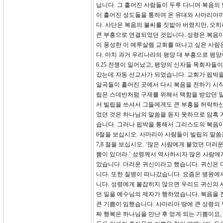
닙니다. 그 흩어진 사람들이 두루 다니며 복음의
이 흩어진 성도들을 통하여 온 유대와 사마리아까
다. 사단은 복음의 불씨를 짓밟아 버렸지만, 오히
큰 부흥으로 연결되었던 것입니다. 성령은 복음
이 풍성한 이 예루살렘 교회를 떠나고 싶은 사람
다. 마치 과거 우리나라의 평양 대 부흥으로 평
6.25 전쟁이 일어났고, 평양의 신자들 목회자들이
갔는데 자동 선교사가 되었습니다. 교회가 핍박을
알곡들이 흩어진 곳에서 다시 복음을 전하기 시작
립은 스데반처럼 구제를 위해서 택함을 받았던 일
서 빌립을 쓰셔서 그들에게도 큰 부흥을 허락하신
었던 것은 하나님의 말씀을 듣지 못하므로 암흑 
습니다. 그러나 핍박을 통해서 그리스도의 복음이
6절을 보십시오. 사마리아 사람들이 빌립의 말씀
7,8 절을 보십시오. ‘많은 사람에게 붙었던 더러
쁨이 있더라.’ 성령께서 역사하시자 많은 사람에
았습니다. 더러운 귀신이라고 했습니다. 귀신은 
니다. 또한 질병이 떠나갔습니다. 요즘은 병원에
니다. 성령에게 붙잡히지 않으면 우리도 귀신의 
던 일을 예수님의 제자가 행하였습니다. 복음을 전
큰 기쁨이 임했습니다. 사마리아 땅에 큰 성령의 역
짜 행복은 하나님을 만난 후 얻게 되는 기쁨이요,