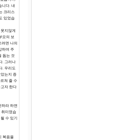
습니다. 내
는 크리스
도 있었습
에 못지않게
부모의 보
으려면 나의
감하며 주
을 돕는 것
다. 그러나
다. 우리도
받았는지 증
르쳐 줄 수
들고자 한다
전하라 하면
이 취미였습
 될 수 있기
지 복음을