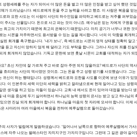
성령세례를 주는 자가 되어서 더 많은 돈을 벌고 더 많은 인정을 받고 싶어 했던 것입니다
정체가 드러났습니다. 베드로에게 돈을 주고 능력을 사려고 했죠. 이 사람은 복음을 믿는
베드로와 요한 사도는 이 사람이 사단의 하수인임을 파악하고 베드로는 저주를 퍼부었습니
없이 주시는 선물입니다. 돈으로 사고 파는 것이 아니죠. 예수님은 믿는 자에게 구원을 
없는 최고의 가치이기 때문에 최고의 은혜이기 때문입니다. 마치 공기가 너무나 귀한 것
베드로는 시몬을 저주하면서도 용서받을 수 있는 길을 제시합니다. 너의 이 악함을 회개하
진실된 회개를 촉구했습니다. ‘내가 보니’, 즉 베드로는 시몬의 영적 상태를 정확히 알고
을 듣고 자신이 망하지 않게 해 달라고 기도 부탁을 합니다. 그러나 자신의 죄를 진실
 되게 회개하지 않았습니다. 기독교 문헌에 보면 훗날 시몬이 교회를 대적하는 자가 되
요? 초신 자인데 잘 가르쳐 주고 바로 잡아 주면 되지 않을까요? 베드로가 사단의 역
을 흐리려는 사단의 역사였던 것이죠. 그는 돈을 주고 성령 받기를 사모했습니다. 그는
는 귀신이 하는 행태입니다. 성령께서 베드로와 요한을 사도를 이곳에 보낸 이유가 있
니다. 이 인본주의 세력 이단의 세력을 밝히고 잘라냄으로써 현재 일어나고 있는 성령의
같은 생각을 하고 있는 자들이 있습니다. 교회 내 에서도 돈이 있어야 대접을 받는다 
을 내 마음 중심에 두기 싫어하면서 하나님의 능력 성령의 은사는 받고 싶고 하나님의 
 있으면 진실 되게 회개해야 합니다. 하나님을 마음의 첫 자리에 모셔야 합니다. 이제 
들은 사마리아 여러 마을에서 복음을 전하며 예루살렘으로 돌아갔습니다.
 주의 사자가 빌립에게 말씀하셨습니다. ‘일어나서 남쪽으로 향하여 예루살렘에서 가사
 뉴스에 자주 나오는 팔레스타인 자치지구인 가자지구입니다. 그런데 그 길은 광야 길이