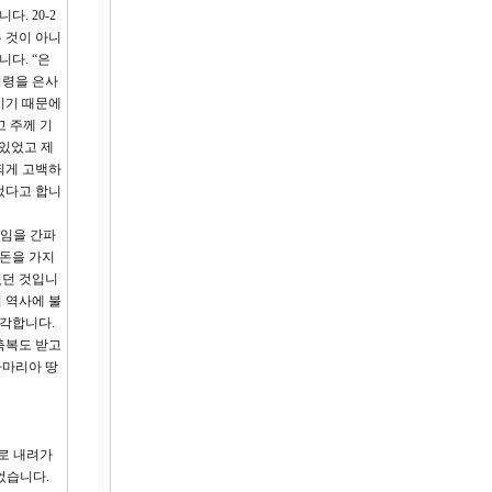
. 20-2
 것이 아니
다. “은
성령을 은사
이기 때문에
고 주께 기
 있었고 제
되게 고백하
었다고 합니
사임을 간파
 돈을 가지
었던 것입니
 역사에 불
생각합니다.
축복도 받고
사마리아 땅
로 내려가
었습니다.