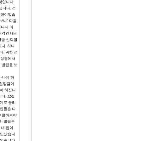
것입니다.
십니다. 성
 방향이었습
보니’ 다음
나다니 이
관격인 내시
만큼 신뢰할
다. 하나
. 귀한 성
에 성경에서
 빌립을 보
만나게 하
 절망감이
님이 하십니
다. 32절
에게로 끌려
대인들은 다
 부활하셔야
오. 빌립은
 내 집이
을 만났습니
되었습니다.