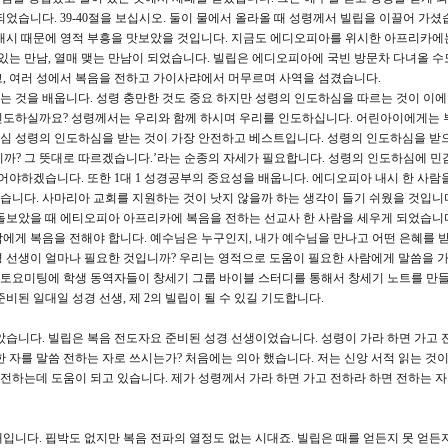
었습니다. 39-40절을 보십시오. 둘이 물에서 올라올 때 성령께서 빌립을 이끌어 가셨
 내시 때문에 영적 부흥을 맛보았을 것입니다. 지금도 에디오피아를 위시한 아프리카에
 있는 만남, 열매 맺는 만남이 되었습니다. 빌립은 에디오피아에 국빈 방문차 다녀올 수
, 여러 성에서 복음을 전하고 가이사랴에서 머무르며 사역을 섬겼습니다.
 것을 배웁니다. 성령 충만한 것도 중요 하지만 성령의 인도하심을 따르는 것이 이
인도하실까요? 성령께서는 우리와 함께 하시며 우리를 인도하십니다. 어린아이에게는 
심 성령의 인도하심을 받는 것이 가장 안전하고 베스트입니다. 성령의 인도하심을 받
까? 그 뜻대로 따르겠습니다.’라는 순종의 자세가 필요합니다. 성령의 인도하심에 민
어야하겠습니다. 또한 1대 1 성경공부의 중요성을 배웁니다. 에디오피아 내시 한 사람
있습니다. 사마리아 교회를 지원하는 것이 낫지 않을까 하는 생각이 들기 쉬웠을 것입니
돌보았을 때 에티오피아 아프리카에 복음을 전하는 선교사 한 사람을 세우게 되었습니
에게 복음을 전해야 합니다. 예수님은 누구인지, 내가 예수님을 만나고 어떤 은혜를 
 성경 선생이 얼마나 필요한 것입니까? 우리는 영적으로 도움이 필요한 사람에게 말씀을 가
. 토요미팅에 학생 동역자들이 창세기 그룹 바이블 스터디를 통해서 창세기 노트를 만
비된 일대일 성경 선생, 제 2의 빌립이 될 수 있길 기도합니다.
았습니다. 빌립은 복음 전도자요 준비된 성경 선생이었습니다. 성령이 가라 하면 가고 
 자를 말씀 전하는 자로 쓰시는가? 처음에는 의아 했습니다. 저는 신앙 서적 읽는 것
 전하는데 도움이 되고 있습니다. 제가 성령께서 가라 하면 가고 전하라 하면 전하는 자
입니다. 핍박도 없지만 복음 전파의 열정도 없는 시대죠. 빌립은 때를 얻든지 못 얻든