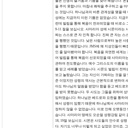
들은 인생의 즐거움과 기쁨을 찾아 헤맵니다. 돈을
을 주지 못합니다. 마침내 쾌락을 추구하고 술 
는 것입니다. 하나님과의 바른 관계성을 맺을 때
성에는 지금까지 이런 기쁨은 없었습니다. 지금까
런데 빌립을 통해 복음이 전파되었을 때 비로소 
9-11 절을 보십시오. 사마리아 성에 시몬이라는
짜는 스스로 큰 자 인척 합니다. 진짜 큰 자는 
을 행했던 것입니다. 낮은 사람으로부터 높은 사
을 행했기 때문입니다. JMS에 왜 지성인들이 빠
인 줄 알아봤어야 합니다. 복음을 외면한 세계는
어 빌립을 통해 복음이 선포되었을 때 사마리아는 
관하여 전도했습니다. 예수 그리스도의 이름을 믿
를 믿고 세례를 받았습니다. 시몬도 빌립이 전하
보고 놀랐습니다. 그는 자신이 가짜라는 것을 잘
준 이었지만 성령의 역사는 근본적으로 변하여 새
아도 하나님의 말씀을 받았다 함을 듣고 베드로와
을 받지 못했습니다. 두 사도는 그들을 위하여 
임하였습니다. 하나님은 베드로와 요한을 통하여
해서 성령이 임했기 때문에 하나님께서 사마리아
정하지 않을 수 없었습니다. 이로 인해 오랫동
습니다. 사마리아 땅에도 오순절 성령강림 같이 
18, 19절 보십시오. 시몬은 사도들의 안수로 
다. 자기도 너무나 이렇게 되고 싶었던 것이죠. 