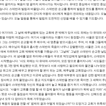
장부터 끝까지는 복음이 땅 끝까지 퍼져나가는 역사입니다. 유대인 중심에서 이방인 중심
셨습니다. 스데반과 빌립과 바울입니다. 스데반은 순교를 통하여 빌립은 전도를 통하여 
서 사마리아 땅과 에디오피아 간다게 여왕의 내시에게 복음이 전파되는 내용입니다. 오
 있습니다. 오늘 말씀을 통해서 빌립의 도전적인 신앙을 배울 수 있기를 기도합니다.
히 여기더라. 그 날에 예루살렘에 있는 교회에 큰 박해가 있어 사도 외에는 다 유대와 
당함을 마땅히 여겼습니다. 여기서 사울이라는 이름이 다시 등장합니다. 사울은 앞으로 
 그는 스데반이 순교할 때 주 예수여, 내 영혼을 받으시옵소서. 주여, 이 죄를 그들에
습니다. 예수님의 죽음과 흡사한 스데반의 죽음이 너무나 강렬했지만, 사울은 그의 소신
 애써 자위하며 교회 박해에 박차를 가했습니다. ‘그날에’ 그날은 스데반이 순교한 날입
났습니다. 피 냄새를 맡은 하이에나 떼들이 우르르 먹잇감에게 달려들듯이, 스데반의
시작했습니다. ‘사도 외에는 다 유대와 사마리아, 모든 땅으로 흩어지니라.’ 사도들은
천 명, 3천 명씩 회심했던 이곳, 무엇보다 서로 사랑하고 필요에 따라 물건을 나누었던 
상 최고의 교회 배우고 본받아야 할 본이 되는 교회, 예루살렘 교회였습니다. 사도들은
수하고라도 순교를 각오하고 이곳에 남았습니다. 한편 대부분의 성도들은 강한 핍박으
을 장사하고 크게 울었습니다. 종교 지도자들이 스데반을 본보기로 죽이면 그 세력이 주
 성도들이 스데반처럼 자신의 목숨을 내어 놓고 복음을 증거 하기 시작했습니다. 스데
십시오. ‘사울이 교회를 잔멸 할 새 각 집에 들어가 남녀를 끌어다가 옥에 넘긴 지라’
 뜻은 사나운 들짐승이 먹이의 몸을 물어뜯어 죽이는 행동을 의미합니다. 산헤드린 
남녀 모두 다 잡아다가 옥에 가두었습니다.
며 복음의 말씀을 전할 새’ 핍박의 결과 어떻게 되었습니까? 다 도망가고 교회가 위축되