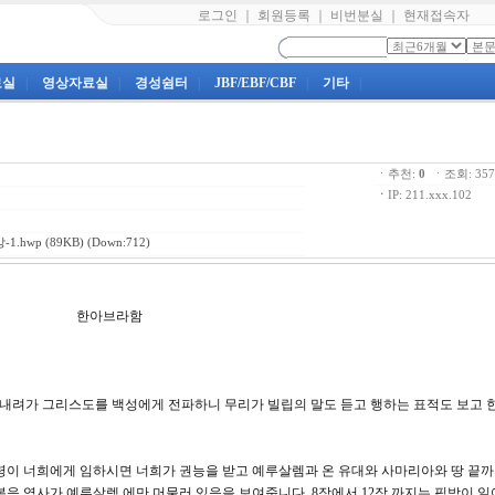
로그인
｜
회원등록
｜
비번분실
｜
현재접속자
료실
|
영상자료실
|
경성쉼터
|
JBF/EBF/CBF
|
기타
|
ㆍ추천:
0
ㆍ조회: 3
ㆍ
IP: 211.xxx.102
1.hwp
(89KB) (Down:712)
강 한아브라함
성에 내려가 그리스도를 백성에게 전파하니 무리가 빌립의 말도 듣고 행하는 표적도 보고
성령이 너희에게 임하시면 너희가 권능을 받고 예루살렘과 온 유대와 사마리아와 땅 끝
복음 역사가 예루살렘 에만 머물러 있음을 보여줍니다. 8장에서 12장 까지는 핍박이 