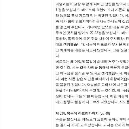
마술과는 비교할 수 없게 뛰어난 성령을 받아서 또 
1 절을 보십시오. 베드로와 요한이 오자 시몬의 
라 능력을 훔쳐 가고자 믿는 척했던 것입니다. 
과 네가 함께 망할지어다!” 은사는 하나님이 값
를 값없이 주십니다. 왜냐하면 값으로 매길 수 
무료인 것처럼 말이죠. 22-23절을 보십시오. 
도하라. 혹 마음에 품은 것을 사하여 주시리라. 
대로 책망했습니다. 시몬이 베드로의 무서운 책망
고 회개하는 내용은 나오지 않습니다. 그는 진실
다.
베드로는 왜 이렇게 불같이 화내며 저주한 것일까
한 것이죠. 시몬 같은 사람을 통해서 복음의 본질
고 하나님을 움직일 수 있다고 생각했습니다. 이
다. 이런 시몬 같은 이단을 배제하기 위함이었습
을 붙였던 것입니다. 오늘날도 교회 내에 시몬과 
돈을 하나님보다 위에 두고 있는 것이죠. 하나님
싶어 합니다. 이는 악한 마음입니다. 이런 마음이
에도 성령의 불길이 타오르게 되었습니다. 사도
제 2장, 복음이 아프리카까지 (26-40)
26절을 보십시오. 베드로와 요한이 돌아간 후에
는 길까지 가라’ 고 하셨습니다. 가사는 요사이