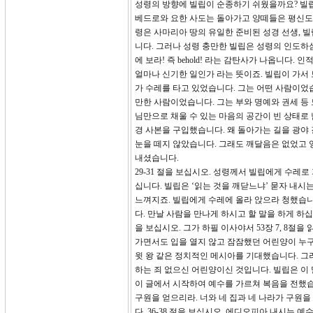
성령의 방향에 빌립이 순종하기 쉬웠을까요? 빌
베드로와 요한 사도는 돌아가고 양떼들은 평신도인
령은 사마리아 땅의 유일한 준비된 성경 선생, 빌
니다. 그러나 성령 충만한 빌립은 성령의 인도하심
에 보라! 즉 behold! 라는 감탄사가 나옵니다
얼마나 신기한 일인가 라는 뜻이죠. 빌립이 가서
가 수레를 타고 있었습니다. 그는 어떤 사람이었
만한 사람이었습니다. 그는 부와 명예와 권세 등
님만으로 채울 수 있는 마음의 공간이 빈 상태로
경 사본을 구입했습니다. 왜 돌아가는 길을 광야
눈을 떼지 않았습니다. 그래도 깨달음은 없었고 
내셨습니다.
29-31 절을 보십시오. 성령께서 빌립에게 수레
십니다. 빌립은 ‘읽는 것을 깨닫느냐’ 묻자 내시
느껴지죠. 빌립에게 수레에 올라 앉으라 청했습니다
다. 만날 사람을 만나게 하시고 할 말을 하게 하
을 보십시오. 그가 하필 이사야서 53장 7, 8
가면서도 입을 열지 않고 잠잠했던 어린양이 누구
윗 왕 같은 정치적인 메시아를 기대했습니다. 그
하는 죄 없으신 어린양이신 것입니다. 빌립은 이 
이 글에서 시작하여 예수를 가르쳐 복음을 전했습니
구원을 얻으리라. 너와 네 집과 네 나라가 구원
다. 36-38 절을 보십시오. 에디오피아 내시는