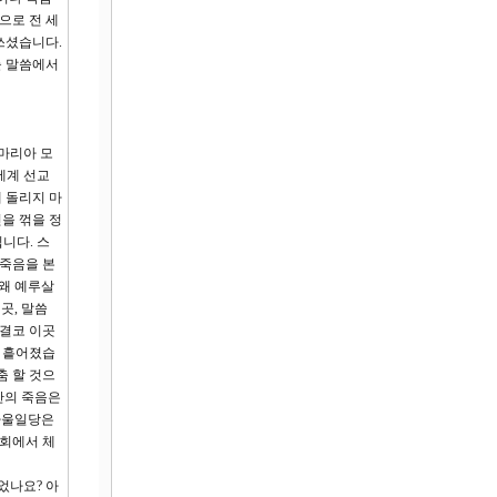
으로 전 세
쓰셨습니다.
늘 말씀에서
사마리아 모
세계 선교
게 돌리지 마
을 꺾을 정
니다. 스
 죽음을 본
 왜 예루살
곳, 말씀
 결코 이곳
로 흩어졌습
춤 할 것으
반의 죽음은
 사울일당은
공회에서 체
었나요? 아