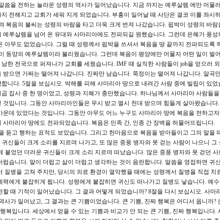
 말씀을 전하는 놀라운 성령의 역사가 일어났습니다. 지금 까지는 예루살렘 에만 머물러
지 전해지고 교회가 세워 지게 되었습니다. 부흥이 일어날 때 사단은 결코 이를 좌시
려 복음의 불씨는 성령의 바람을 타고 더욱 크게 번져 나갔습니다. 핍박이 성령의 바람
이 예루살렘을 넘어 온 유대와 사마리아에도 전파되길 원했습니다. 그런데 은혜가 풍성
은 아무도 없었습니다. 그럴 때 성령께서 핍박을 쓰셔서 복음을 땅 끝까지 전파되도록 
양이 동양의 예루살렘이라 불리웠습니다. 그런데 복음이 평양에만 머물자 어떤 일이 벌
 남한 전국으로 퍼져나가 교회를 세웠습니다. IMF 때 실직한 사람들이 job을 얻으러 
 받으면 가짜는 떨어져 나갑니다. 진짜만 남습니다. 쭉정이는 떨어져 나갑니다. 알곡만
합니다. 5절을 보십시오. 박해를 피해 사마리아 땅으로 내려간 사람 중에 빌립이 있었
곱 집사 중 한 명이었고, 성령과 지혜가 충만했습니다. 하나님께서 사마리아 사람들
 것입니다. 그동안 사마리아인들은 무시 받고 멸시 천대 받으며 힘들게 살아왔습니다.
가운데 있었다는 것입니다. 그동안 아무도 어느 누구도 사마리아 땅에 복음을 전하고자
 사마리아 땅에도 전파되었습니다. 복음은 민족 간, 인종 간 장벽을 허물어뜨립니다.
을 듣고 행하는 표적도 보았습니다. 그리고 한마음으로 복음을 받아들이고 그의 말을 
운 귀신들이 크게 소리를 지르며 나가고, 또 많은 중풍 병자와 못 걷는 사람이 나으니 그 
게 붙었던 더러운 귀신들이 크게 소리 지르며 떠났습니다. 많은 중풍 병자와 못 걷던 
더럽습니다. 말이 더럽고 삶이 더럽고 생각하는 것이 음란합니다. 말씀을 영접하면 귀
서 질병을 고쳐 주지만, 당시의 의료 환경이 열악했을 때에는 성령께서 질병을 직접 치
세력에게 붙잡히게 됩니다. 성령에게 붙잡히면 귀신도 떠나가고 질병도 낳습니다. 예
할 때 기적이 일어났습니다. 그 결과 어떻게 되었습니까? 8절을 다시 보십시오. 사마
사가 일어났고, 그 결과는 큰 기쁨이었습니다. 큰 기쁨, 진짜 행복은 어디서 옵니까? 큰
 행복입니다. 세상에서 얻을 수 있는 기쁨과 비교가 안 되는 큰 기쁨, 진짜 행복입니다.