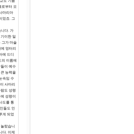
종교도 기쁨
께로부터 오
 사마리아
이었죠. 그
니다. 가
 기이한 일
 그가 마술
때에 엉터리
아에 드디
도의 이름에
람들이 예수
 큰 능력을
눈속임 수
들이 사마리
사람도 성령
곳에 성령이
사도를 통
인들도 인
루게 되었
욱 놀랐습니
니다. 이제