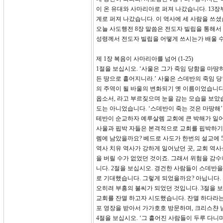
이 온 유대와 사마리아로 퍼져 나갔습니다. 13
계로 퍼져 나갔습니다. 이 역사에 세 사람을 쓰
오늘 사도행전 8장 말씀은 전도자 빌립을 통해
성령께서 전도자 빌립을 어떻게 쓰시는가 배울 수
제 1장 복음이 사마리아를 넘어 (1-25)
1절을 보십시오. ‘사울은 그가 죽임 당함을 마땅
든 땅으로 흩어지니라.’ 사울은 스데반의 죽임 
의 주역이 될 바울의 변화되기 옛 이름이었습니다.
옵소서, 라고 부르짖으며 눈을 감는 모습을 보았
도는 아니었습니다. ‘스데반이 죽는 것은 마땅해’
테반이 순교하자 예루살렘 교회에 큰 박해가 일어
사울과 핍박 자들은 본격적으로 교회를 핍박하기 
렘에 남았을까요? 베드로 사도가 한번의 설교에 5
역사 치유 역사가 강하게 일어났던 곳, 교회 역사
을 버릴 수가 없었던 것이죠. 그래서 위험을 감
니다. 2절을 보십시오. 경건한 사람들이 스데반
로 기대했습니다. 그렇게 되었을까요? 아닙니다.
오히려 부흥의 불씨가 되었던 것입니다. 3절을 보
교회를 잔멸 하고자 시도했습니다. 잔멸 하다라는
포 영장을 받아서 가가호호 방문하며, 크리스챤 
4절을 보십시오. ‘그 흩어진 사람들이 두루 다니