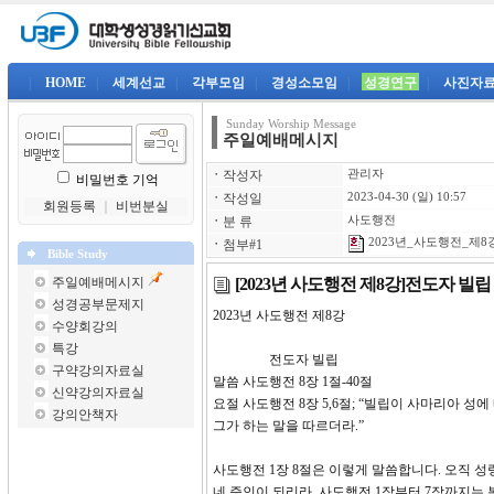
|
HOME
|
세계선교
|
각부모임
|
경성소모임
|
성경연구
|
사진자
Sunday Worship Message
주일예배메시지
ㆍ
작성자
관리자
비밀번호 기억
ㆍ
작성일
2023-04-30 (일) 10:57
회원등록
｜
비번분실
ㆍ
분 류
사도행전
2023년_사도행전_제8강-
ㆍ
첨부#1
Bible Study
[2023년 사도행전 제8강]전도자 빌립
주일예배메시지
성경공부문제지
2023년 사도행전 제8
수양회강의
특강
전도자 빌립
구약강의자료실
말씀 사도행전 8장 1절-40절
신약강의자료실
요절 사도행전 8장 5,6절; “빌립이 사마리아 
강의안책자
그가 하는 말을 따르더라.”
사도행전 1장 8절은 이렇게 말씀합니다. 오직 
네 증인이 되리라. 사도행전 1장부터 7장까지는 