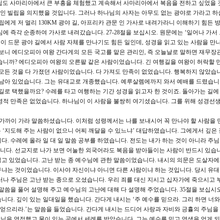
립도 사마리아에서 큰 부흥을 체험했고 계속해서 사마리아에서 복음을 전하고 싶었을 
 빌립을 의지했을 것입니다. 그러나 하나님의 사자는 아무도 없는 광야로 가라고 하
립에게 저 멀리 130KM 광야 길, 아프리카 관문 인 가사로 내려가라니 이해하기 힘든
에 즉각 순종하여 가사로 내려갔습니다. 27-28절을 보십시오. 원문에는 ‘일어나 가서 
. 인적이 드문 광야 길에서 사람 자체를 만나기도 힘든 일인데, 성경을 읽고 있는 사람을 만
 보니 에디오피아 여왕 간다게의 모든 국고를 맡은 관리인, 즉 오늘날로 말하면 재무장
습니까? 에디오피아 여왕의 오른팔 같은 사람이었습니다. 긴 여행길을 여왕이 허락할 
 모든 것을 다 가졌던 사람이었습니다. 다 가져도 만족이 없었습니다. 행복하지 않았습니
 남아 있었습니다. 그는 유대교로 개종했습니다. 예루살렘에까지 와서 예배를 드렸습니다
 길로 택했을까요? 수레를 타고 여행하는 기간 성경을 읽고자 한 것이죠. 돌아가는 길
영적 만족은 없었습니다. 하나님이 이 사람을 불쌍히 여기셨습니다. 그를 위해 성경선생
로 가까이 가라 말씀하셨습니다. 이처럼 성령께서는 나를 보내시어 꼭 만나야 할 사람을 
는 ‘지도해 주는 사람이 없으니 어찌 깨달을 수 있느냐’ 대답하였습니다. 그에게서 깊은
. 수레에 올라 일 대 일 말씀 공부를 하였습니다. 전도는 내가 하는 것이 아니라 주
십니다. 선교지로 나가 보면 어눌한 외국어라도 복음을 받아들이는 사람이 반드시 있습니
절을 읽고 있었습니다. 고난 받는 종 예수님에 관한 말씀이었습니다. 내시의 의문은 도살자
냐는 것이었습니다. 이사야 자신이냐 아니면 다른 사람이냐 하는 것입니다. 당시 유
러나 주님은 고난 받는 종으로 오셨습니다. 우리 죄를 대신 지시고 십자가에 죽으시고
말씀을 풀어 설명해 주고 예수님의 고난에 대해 다 설명해 주었습니다. 35절을 보십시
다. 깊이 있는 일대일을 했습니다. 간다게 내시는 ‘주 예수를 믿으라. 그리 하면 너와
을 얻으리라.’는 말씀을 들었습니다. 간다게 내시는 드디어 사랑과 자비와 긍휼의 주님
 예수님을 영접했고 물이 있는 곳에서 세례를 받았습니다. 그는 예수를 믿고 영생을 얻게 