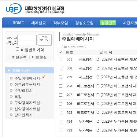
|
HOME
|
세계선교
|
각부모임
|
경성소모임
|
성경연구
|
사진자
Sunday Worship Message
주일예배메시지
비밀번호 기억
번호
글 제 목
회원등록
｜
비번분실
사도행전
[2023년 사도행전 제
801
사도행전
[2023년 사도행전 제
800
Bible Study
사도행전
[2023년 사도행전 제
799
주일예배메시지
성경공부문제지
베드로전서
[2023년 베드로전서 
798
수양회강의
베드로전서
[2023년 베드로전서 
797
특강
구약강의자료실
베드로전서
[2023년 베드로전서 
796
신약강의자료실
베드로전서
[2023년 베드로전서 제
795
강의안책자
누가복음
[2022년 누가복음 제
794
누가복음
[2023년 누가복음 제
793