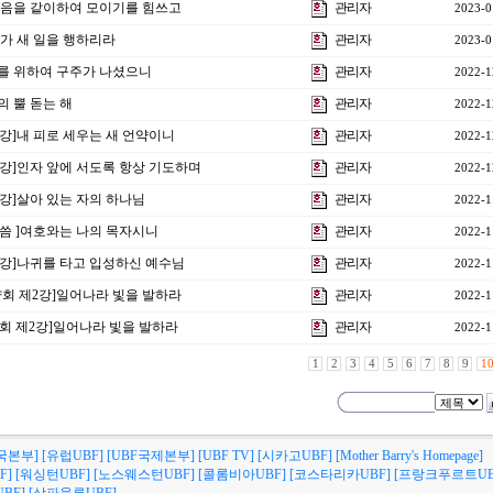
강]마음을 같이하여 모이기를 힘쓰고
관리자
2023-0
]내가 새 일을 행하리라
관리자
2023-0
너희를 위하여 구주가 나셨으니
관리자
2022-1
원의 뿔 돋는 해
관리자
2022-1
37강]내 피로 세우는 새 언약이니
관리자
2022-1
36강]인자 앞에 서도록 항상 기도하며
관리자
2022-1
35강]살아 있는 자의 하나님
관리자
2022-1
말씀 ]여호와는 나의 목자시니
관리자
2022-1
34강]나귀를 타고 입성하신 예수님
관리자
2022-1
수양회 제2강]일어나라 빛을 발하라
관리자
2022-1
양회 제2강]일어나라 빛을 발하라
관리자
2022-1
1
2
3
4
5
6
7
8
9
1
국본부]
[유럽UBF]
[UBF국제본부]
[UBF TV]
[시카고UBF]
[Mother Barry's Homepage]
F]
[워싱턴UBF]
[노스웨스턴UBF]
[콜롬비아UBF]
[코스타리카UBF]
[프랑크푸르트UB