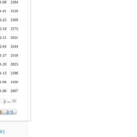
1-08
2284
1-01
3129
2-25
2309
2-18
2275
2-11
2921
2-04
3244
1-27
2518
1-20
2825
1-13
2598
1-06
2420
1-06
2607
0
,,,
50
F]