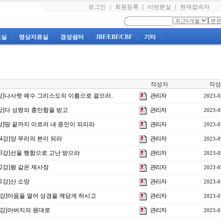
로그인
｜
회원등록
｜
비번분실
｜
현재접속자
료실
|
영상자료실
|
경성쉼터
|
JBF/EBF/CBF
|
기타
|
작성자
작성
3강]나사렛 예수 그리스도의 이름으로 걸으라..
관리자
2023-0
2강]다 성령의 충만함을 받고
관리자
2023-0
1강]땅 끝까지 이르러 내 증인이 되리라
관리자
2023-0
제4강]양 무리의 본이 되라
관리자
2023-0
제3강]선을 행함으로 고난 받으라
관리자
2023-0
제2강]왕 같은 제사장
관리자
2023-0
1강]산 소망
관리자
2023-0
40강]마음을 열어 성경을 깨닫게 하시고
관리자
2023-0
38강]아버지의 원대로
관리자
2023-0