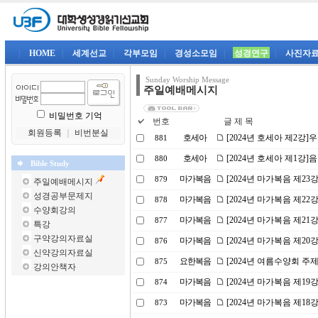
|
HOME
|
세계선교
|
각부모임
|
경성소모임
|
성경연구
|
사진자
Sunday Worship Message
주일예배메시지
비밀번호 기억
번호
글 제 목
회원등록
｜
비번분실
호세아
[2024년 호세아 제2강
881
호세아
[2024년 호세아 제1강
880
Bible Study
마가복음
[2024년 마가복음 제2
879
주일예배메시지
성경공부문제지
마가복음
[2024년 마가복음 제22
878
수양회강의
마가복음
[2024년 마가복음 제21
877
특강
구약강의자료실
마가복음
[2024년 마가복음 제2
876
신약강의자료실
요한복음
[2024년 여름수양회 주
875
강의안책자
마가복음
[2024년 마가복음 제1
874
마가복음
[2024년 마가복음 제18
873