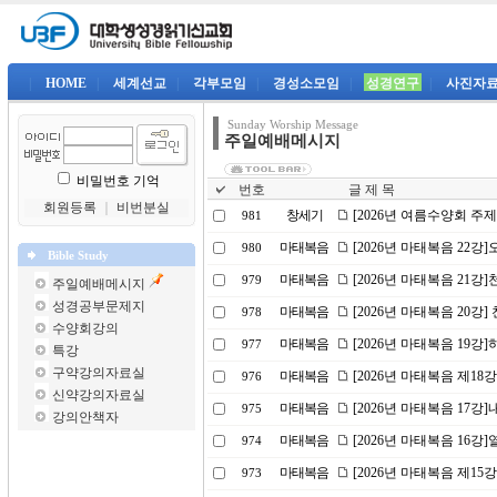
|
HOME
|
세계선교
|
각부모임
|
경성소모임
|
성경연구
|
사진자
Sunday Worship Message
주일예배메시지
비밀번호 기억
번호
글 제 목
회원등록
｜
비번분실
창세기
[2026년 여름수양회 주
981
마태복음
[2026년 마태복음 22
980
Bible Study
마태복음
[2026년 마태복음 21강]
979
주일예배메시지
성경공부문제지
마태복음
[2026년 마태복음 20강] 
978
수양회강의
마태복음
[2026년 마태복음 19
977
특강
구약강의자료실
마태복음
[2026년 마태복음 제18
976
신약강의자료실
마태복음
[2026년 마태복음 17강
975
강의안책자
마태복음
[2026년 마태복음 16
974
마태복음
[2026년 마태복음 제15
973