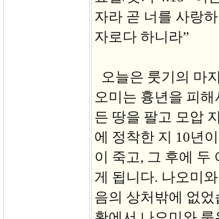
자라 곧 너를 사랑하
자로다 하니라”
오늘은 룻기의 마지
오미는 흉년을 피해
든 땅을 팔고 모압 
에 정착한 지 10년
이 죽고, 그 후에 두
게 됩니다. 나오미와
음의 상처밖에 없었
황에서 나오미와 룻