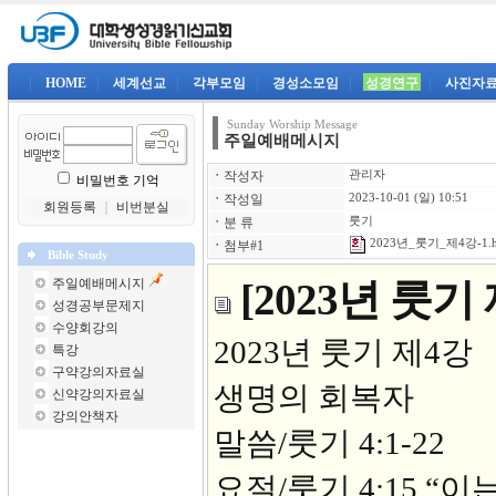
|
HOME
|
세계선교
|
각부모임
|
경성소모임
|
성경연구
|
사진자
Sunday Worship Message
주일예배메시지
ㆍ
작성자
관리자
비밀번호 기억
ㆍ
작성일
2023-10-01 (일) 10:51
회원등록
｜
비번분실
ㆍ
분 류
룻기
2023년_룻기_제4강-1.
ㆍ
첨부#1
Bible Study
주일예배메시지
[2023년 룻
성경공부문제지
수양회강의
2023년 
특강
구약강의자료실
생명의 회복자
신약강의자료실
강의안책자
말씀/룻기 4:1-22
요절/룻기 4:15 “