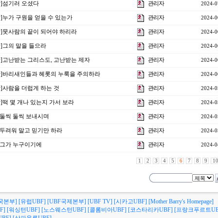
7강]섬기러 오셨다
관리자
2024-0
강]누가 구원을 얻을 수 있는가
관리자
2024-0
5강]뭇사람의 끝이 되어야 하리라
관리자
2024-0
강]그의 말을 들으라
관리자
2024-0
3강]고난받는 그리스도, 고난받는 제자
관리자
2024-0
2강]바리새인들과 헤롯의 누룩을 주의하라
관리자
2024-0
강]사람을 더럽게 하는 것
관리자
2024-0
강]떡 몇 개나 있는지 가서 보라
관리자
2024-0
강]둘씩 둘씩 보내시며
관리자
2024-0
강]두려워 말고 믿기만 하라
관리자
2024-0
강]그가 누구이기에
관리자
2024-0
1
2
3
4
5
6
7
8
9
1
국본부]
[유럽UBF]
[UBF국제본부]
[UBF TV]
[시카고UBF]
[Mother Barry's Homepage]
F]
[워싱턴UBF]
[노스웨스턴UBF]
[콜롬비아UBF]
[코스타리카UBF]
[프랑크푸르트UB