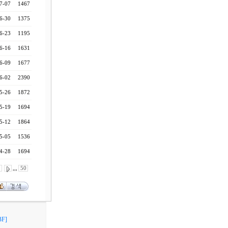
7-07
1467
6-30
1375
6-23
1195
6-16
1631
6-09
1677
6-02
2390
5-26
1872
5-19
1694
5-12
1864
5-05
1536
4-28
1694
0
,,,
50
F]