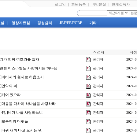
로그인
｜
회원등록
｜
비번분실
｜
현재접속자
료실
|
영상자료실
|
경성쉼터
|
JBF/EBF/CBF
|
기타
|
작성자
작성
]우리가 힘써 여호와를 알자
관리자
2024-0
]음란한 이스라엘도 사랑하시는 하나님
관리자
2024-0
3강]아버지의 원대로 하옵소서
관리자
2024-0
강]언약의 피
관리자
2024-0
강]깨어 있으라
관리자
2024-0
0강]마음을 다하여 하나님을 사랑하라
관리자
2024-0
제 4강]네가 나를 사랑하느냐
관리자
2024-0
9강]모퉁이의 머릿돌
관리자
2024-0
강]나귀 새끼 타고 오시는 왕
관리자
2024-0