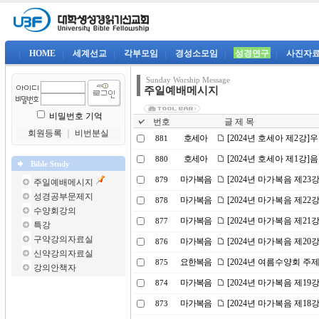
|
HOME
|
세계선교
|
각부모임
|
경성소모임
|
성경연구
|
사진자
Sunday Worship Message
주일예배메시지
비밀번호 기억
번호
글 제 목
회원등록
｜
비번분실
호세아
[2024년 호세아 제2강
881
호세아
[2024년 호세아 제1강
880
Bible Study
마가복음
[2024년 마가복음 제2
879
주일예배메시지
성경공부문제지
마가복음
[2024년 마가복음 제22
878
수양회강의
마가복음
[2024년 마가복음 제21
877
특강
구약강의자료실
마가복음
[2024년 마가복음 제2
876
신약강의자료실
요한복음
[2024년 여름수양회 주
875
강의안책자
마가복음
[2024년 마가복음 제1
874
마가복음
[2024년 마가복음 제18
873