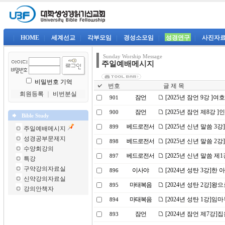
|
HOME
|
세계선교
|
각부모임
|
경성소모임
|
성경연구
|
사진자
Sunday Worship Message
주일예배메시지
비밀번호 기억
번호
글 제 목
회원등록
｜
비번분실
잠언
[2025년 잠언 9강 ]
901
잠언
[2025년 잠언 제8강 
900
Bible Study
베드로전서
[2025년 신년 말씀 3
899
주일예배메시지
성경공부문제지
베드로전서
[2025년 신년 말씀 
898
수양회강의
베드로전서
[2025년 신년 말씀 제
897
특강
구약강의자료실
이사야
[2024년 성탄 3강]한
896
신약강의자료실
마태복음
[2024년 성탄 2강]왕
895
강의안책자
마태복음
[2024년 성탄 1강]
894
잠언
[2024년 잠언 제7강]
893