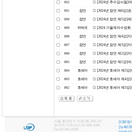
[2024년 추수감사절
892
잠언
[2024년 잠언 제6강
891
잠언
[2024년 잠언 제5강]
890
하박국
[2024 가을제자수양회
889
잠언
[2024년 잠언 제4강]
888
잠언
[2024년 잠언 제3강]
887
잠언
[2024년 잠언 제2강]
886
잠언
[2024년 잠언 제1강
885
호세아
[2024년 호세아 제5
884
호세아
[2024년 호세아 제4
883
호세아
[2024년 호세아 제3
882
서울 동대문구 이문2동 264-231
[UBF한
Tel:070-7119-3521,02-968-4586
[뉴욕UB
Fax:02-965-8594