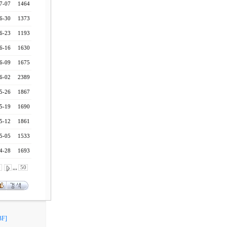
7-07
1464
6-30
1373
6-23
1193
6-16
1630
6-09
1675
6-02
2389
5-26
1867
5-19
1690
5-12
1861
5-05
1533
4-28
1693
0
,,,
50
F]