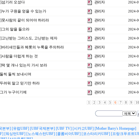
7강]섬기러 오셨다
관리자
2024-0
강]누가 구원을 얻을 수 있는가
관리자
2024-0
5강]뭇사람의 끝이 되어야 하리라
관리자
2024-0
강]그의 말을 들으라
관리자
2024-0
3강]고난받는 그리스도, 고난받는 제자
관리자
2024-0
2강]바리새인들과 헤롯의 누룩을 주의하라
관리자
2024-0
강]사람을 더럽게 하는 것
관리자
2024-0
강]떡 몇 개나 있는지 가서 보라
관리자
2024-0
강]둘씩 둘씩 보내시며
관리자
2024-0
강]두려워 말고 믿기만 하라
관리자
2024-0
강]그가 누구이기에
관리자
2024-0
1
2
3
4
5
6
7
8
9
1
국본부]
[유럽UBF]
[UBF국제본부]
[UBF TV]
[시카고UBF]
[Mother Barry's Homepage]
F]
[워싱턴UBF]
[노스웨스턴UBF]
[콜롬비아UBF]
[코스타리카UBF]
[프랑크푸르트UB