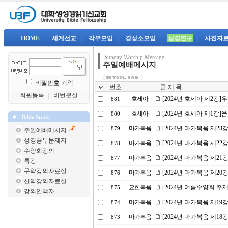
|
HOME
|
세계선교
|
각부모임
|
경성소모임
|
성경연구
|
사진자
Sunday Worship Message
주일예배메시지
비밀번호 기억
번호
글 제 목
회원등록
｜
비번분실
호세아
[2024년 호세아 제2강
881
호세아
[2024년 호세아 제1강
880
Bible Study
마가복음
[2024년 마가복음 제2
879
주일예배메시지
성경공부문제지
마가복음
[2024년 마가복음 제22
878
수양회강의
마가복음
[2024년 마가복음 제21
877
특강
구약강의자료실
마가복음
[2024년 마가복음 제2
876
신약강의자료실
요한복음
[2024년 여름수양회 주
875
강의안책자
마가복음
[2024년 마가복음 제1
874
마가복음
[2024년 마가복음 제18
873