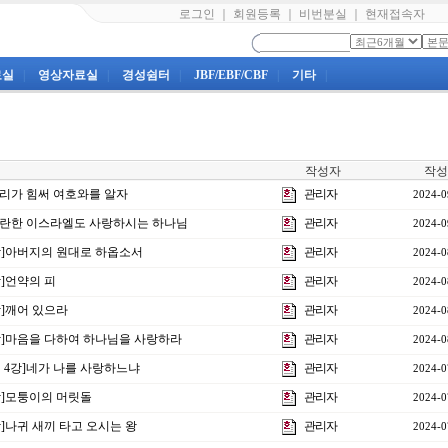
로그인
｜
회원등록
｜
비번분실
｜
현재접속자
료실
|
영상자료실
|
경성쉼터
|
JBF/EBF/CBF
|
기타
|
작성자
작성
]우리가 힘써 여호와를 알자
관리자
2024-0
]음란한 이스라엘도 사랑하시는 하나님
관리자
2024-0
3강]아버지의 원대로 하옵소서
관리자
2024-0
강]언약의 피
관리자
2024-0
강]깨어 있으라
관리자
2024-0
0강]마음을 다하여 하나님을 사랑하라
관리자
2024-0
제 4강]네가 나를 사랑하느냐
관리자
2024-0
9강]모퉁이의 머릿돌
관리자
2024-0
강]나귀 새끼 타고 오시는 왕
관리자
2024-0