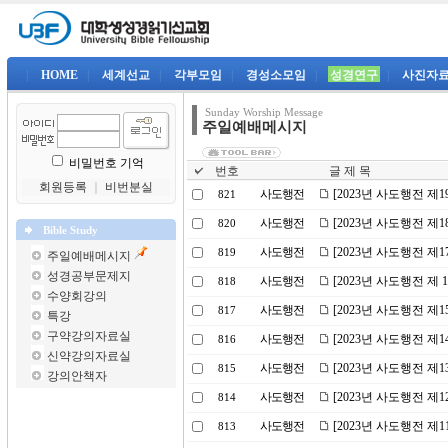
|
HOME
|
세계선교
|
각부모임
|
경성소모임
|
성경연구
|
사진자
Sunday Worship Message
주일예배메시지
비밀번호 기억
번호
글 제 목
회원등록
｜
비번분실
사도행전
[2023년 사도행전 제
821
사도행전
[2023년 사도행전 
820
Bible Study
사도행전
[2023년 사도행전 제
819
주일예배메시지
성경공부문제지
사도행전
[2023년 사도행전 제
818
수양회강의
사도행전
[2023년 사도행전 
817
특강
구약강의자료실
사도행전
[2023년 사도행전 제
816
신약강의자료실
사도행전
[2023년 사도행전 제
815
강의안책자
사도행전
[2023년 사도행전 제
814
사도행전
[2023년 사도행전 제
813