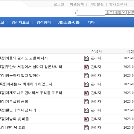
로그인
｜
회원등록
｜
비번분실
｜
현재접속자
료실
|
영상자료실
|
경성쉼터
|
JBF/EBF/CBF
|
기타
|
작성자
작성
19강]바울의 밀레도 고별 메시지
관리자
2023-0
제18강]두란노 서원에서 날마다 강론하니라
관리자
2023-0
17강]침묵하지 말고 말하라
관리자
2023-0
 16강]이제는 다 회개하라 하였으니
관리자
2023-0
제15강]마게도냐로 건너와서 우리를 도우라
관리자
2023-0
14강]예루살렘 공회
관리자
2023-0
13강]환난과 하나님 나라
관리자
2023-0
12강]이방의 빛 바울
관리자
2023-0
11강] 안디옥 교회
관리자
2023-0