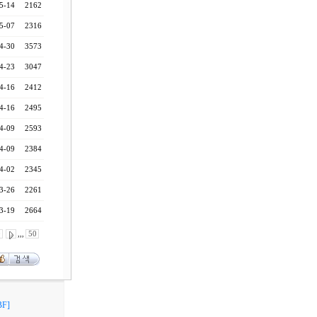
5-14
2162
5-07
2316
4-30
3573
4-23
3047
4-16
2412
4-16
2495
4-09
2593
4-09
2384
4-02
2345
3-26
2261
3-19
2664
0
,,,
50
F]