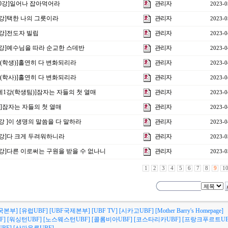
10강]일어나 잡아먹어라
관리자
2023-0
9강]택한 나의 그릇이라
관리자
2023-0
8강]전도자 빌립
관리자
2023-0
제7강]예수님을 따라 순교한 스데반
관리자
2023-0
2강(학생)]홀연히 다 변화되리라
관리자
2023-0
2강(학사)]홀연히 다 변화되리라
관리자
2023-0
 제1강(학생팀)]잠자는 자들의 첫 열매
관리자
2023-0
1강]잠자는 자들의 첫 열매
관리자
2023-0
6강 ]이 생명의 말씀을 다 말하라
관리자
2023-0
5강]다 크게 두려워하니라
관리자
2023-0
4강]다른 이로써는 구원을 받을 수 없나니
관리자
2023-0
1
2
3
4
5
6
7
8
9
1
국본부]
[유럽UBF]
[UBF국제본부]
[UBF TV]
[시카고UBF]
[Mother Barry's Homepage]
F]
[워싱턴UBF]
[노스웨스턴UBF]
[콜롬비아UBF]
[코스타리카UBF]
[프랑크푸르트UB