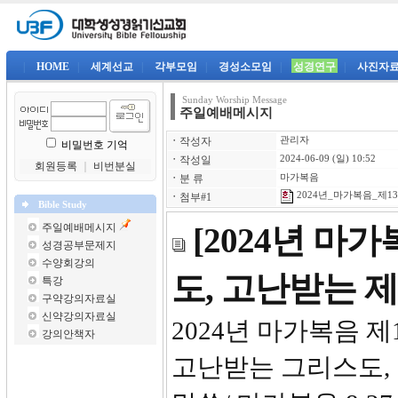
|
HOME
|
세계선교
|
각부모임
|
경성소모임
|
성경연구
|
사진자
Sunday Worship Message
주일예배메시지
ㆍ
작성자
관리자
비밀번호 기억
ㆍ
작성일
2024-06-09 (일) 10:52
회원등록
｜
비번분실
ㆍ
분 류
마가복음
2024년_마가복음_제13강
ㆍ
첨부#1
Bible Study
주일예배메시지
[2024년 마
성경공부문제지
수양회강의
도, 고난받는 
특강
구약강의자료실
신약강의자료실
2024년 마
강의안책자
고난받는 그리스도,