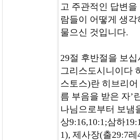
고 주관적인 답변을
람들이 어떻게 생각
물으신 것입니다.
29절 후반절을 보십
그리스도시니이다 하매.
스토스)란 히브리어 
름 부음을 받은 자’
나님으로부터 보냄을
상9:16,10:1;삼하19:
1), 제사장(출29:7