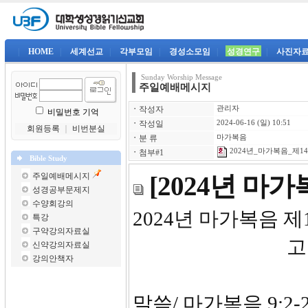
|
HOME
|
세계선교
|
각부모임
|
경성소모임
|
성경연구
|
사진자
Sunday Worship Message
주일예배메시지
ㆍ
작성자
관리자
비밀번호 기억
ㆍ
작성일
2024-06-16 (일) 10:51
회원등록
｜
비번분실
ㆍ
분 류
마가복음
2024년_마가복음_제14강
ㆍ
첨부#1
Bible Study
주일예배메시지
[2024년 마
성경공부문제지
수양회강의
2024년
특강
구약강의자료실
고
신약강의자료실
강의안책자
그의 
말씀/ 마가복음 9:2-