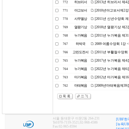
히브리서
[2013년 히브리서 제4
772
야고보서
[2010년야고보서제2강
771
사무엘상
[2011년 신년수양회 
770
열왕기상
[2018년 열왕기상 제
769
누가복음
[2011년 누가복음 제3
768
하박국
2009 여름수양회 1강
767
고린도전서
[2011년 부활절수양회 
766
누가복음
[2017년 누가복음 제
765
누가복음
[2022년 누가복음 제
764
마가복음
[2012년 마가복음 제1
763
마태복음
[2009년마태복음제39
762
서울 동대문구 이문2동 264-231
[UBF한
Tel:070-7119-3521,02-968-4586
[뉴욕UB
Fax:02-965-8594