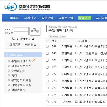
|
HOME
|
세계선교
|
각부모임
|
경성소모임
|
성경연구
|
사진자
Sunday Worship Message
주일예배메시지
비밀번호 기억
번호
글 제 목
회원등록
｜
비번분실
마가복음
[2012년 마가복음 제
781
요한복음
[2010 요한복음10강]
780
Bible Study
마가복음
[2012년 마가복음 제
779
주일예배메시지
성경공부문제지
야고보서
[2012년 야고보서 제3
778
수양회강의
마태복음
[2014년 마태복음 제
777
특강
구약강의자료실
누가복음
[2022년 누가복음 제
776
신약강의자료실
누가복음
[2011년 누가복음 제2
775
강의안책자
마가복음
[2012년 마가복음 제1
774
이사야
[2013년 성탄절 제2강
773