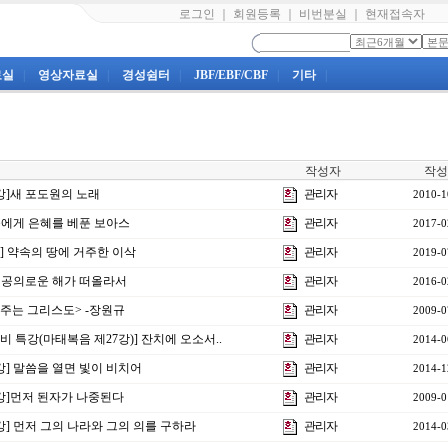
로그인
｜
회원등록
｜
비번분실
｜
현재접속자
료실
|
영상자료실
|
경성쉼터
|
JBF/EBF/CBF
|
기타
|
작성자
작성
6강]새 포도원의 노래
관리자
2010-1
] 룻에게 은혜를 베푼 보아스
관리자
2017-0
강] 약속의 땅에 거주한 이삭
관리자
2019-0
강] 공의로운 해가 떠올라서
관리자
2016-0
 <주는 그리스도> -장원규
관리자
2009-0
비 특강(마태복음 제27강)] 잔치에 오소서..
관리자
2014-0
1강] 말씀을 열면 빛이 비치어
관리자
2014-1
5강]먼저 된자가 나중된다
관리자
2009-0
8강] 먼저 그의 나라와 그의 의를 구하라
관리자
2014-0