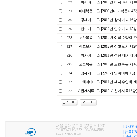
이사야
[2010년 이사야서 제
932
마태복음
[2009년마태복음제43
931
창세기
[2013년 창세기 제16
930
민수기
[2022년 민수기 제15
929
누가복음
[2012년 여름수양회 
928
야고보서
[2012년 야고보서 제
927
이사야
[2011년 성탄 메시지 
926
요한복음
[2015년 요한복음 제
925
창세기
[창세기 영어예배 1강]
924
느헤미야
[2011년 제자수양회 
923
요한계시록
[2010 요한계시록16
922
서울 동대문구 이문2동 264-231
[UBF한
Tel:070-7119-3521,02-968-4586
[뉴욕UB
Fax:02-965-8594