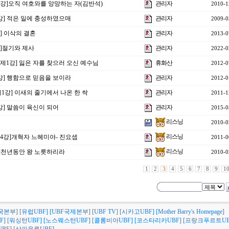
10강]오직 여호와를 앙망하는 자(김반석)
관리자
2010-1
강] 적은 일에 충성하였으매
관리자
2009-0
강] 이삭의 결혼
관리자
2013-0
강]절기와 제사
관리자
2022-0
주제1강] 잃은 자를 찾으러 오신 예수님
휴화산
2012-0
2강] 행함으로 믿음을 보이라
관리자
2012-0
제1강] 이새의 줄기에서 나온 한 싹
관리자
2011-1
1강] 말씀이 육신이 되어
관리자
2015-0
리스닝
2010-0
리스닝
제4강]개혁자 느헤미야- 진요셉
2011-0
리스닝
강]천년동안 왕 노릇하리라
2010-0
1
2
3
4
5
6
7
8
9
1
국본부]
[유럽UBF]
[UBF국제본부]
[UBF TV]
[시카고UBF]
[Mother Barry's Homepage]
F]
[워싱턴UBF]
[노스웨스턴UBF]
[콜롬비아UBF]
[코스타리카UBF]
[프랑크푸르트UB