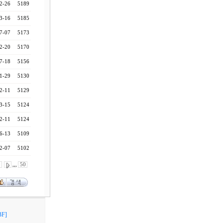
2-26
5189
3-16
5185
7-07
5173
2-20
5170
7-18
5156
1-29
5130
2-11
5129
3-15
5124
2-11
5124
6-13
5109
2-07
5102
0
,,,
50
F]