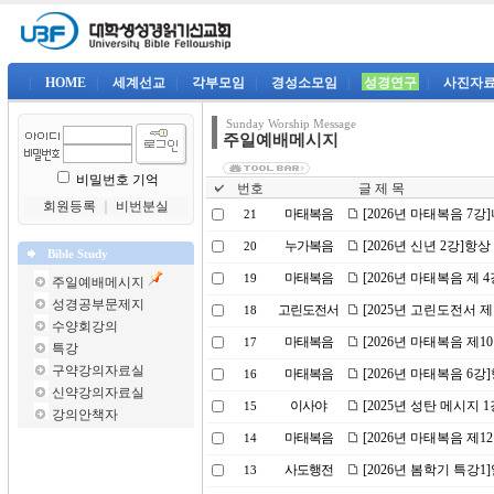
|
HOME
|
세계선교
|
각부모임
|
경성소모임
|
성경연구
|
사진자
Sunday Worship Message
주일예배메시지
비밀번호 기억
번호
글 제 목
회원등록
｜
비번분실
마태복음
[2026년 마태복음 7
21
누가복음
[2026년 신년 2강]
20
Bible Study
마태복음
[2026년 마태복음 제
19
주일예배메시지
성경공부문제지
고린도전서
[2025년 고린도전서 
18
수양회강의
마태복음
[2026년 마태복음 제
17
특강
구약강의자료실
마태복음
[2026년 마태복음 6
16
신약강의자료실
이사야
[2025년 성탄 메시지 
15
강의안책자
마태복음
[2026년 마태복음 제
14
사도행전
[2026년 봄학기 특강
13