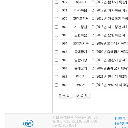
이사야
[2012년 봄학기 특강
972
마가복음
[2012년 마가복음 제
971
고린도전서
[2012년 가을학기준
970
사도행전
[2016년 사도행전 제1
969
요한복음
[2015년 요한복음 제
968
요한계시록
[2009년요한계시록제
967
출애굽기
[2009년출애굽기제3
966
열왕기상
[2018년 열왕기상 제
965
출애굽기
[2009년출애굽기제6
964
민수기
[2021년 민수기 제
963
로마서
[2013년 로마서 제1
962
서울 동대문구 이문2동 264-231
[UBF한
Tel:070-7119-3521,02-968-4586
[뉴욕UB
Fax:02-965-8594