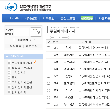
|
HOME
|
세계선교
|
각부모임
|
경성소모임
|
성경연구
|
사진자
Sunday Worship Message
주일예배메시지
비밀번호 기억
번호
글 제 목
회원등록
｜
비번분실
창세기
[창세기 영어예배 8강
981
열왕기하
[2012년 신년수양회 
980
Bible Study
골로새서
[2013년 골로새서 제
979
주일예배메시지
성경공부문제지
출애굽기
[2009년출애굽기제5
978
수양회강의
신명기
[2015년 신명기 제1
977
특강
구약강의자료실
출애굽기
[2009년출애굽기제1
976
신약강의자료실
이사야
[2010년 이사야서 
975
강의안책자
에스겔
[2018년 에스겔 제3
974
누가복음
[2011년 누가복음 
973