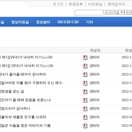
로그인
｜
회원등록
｜
비번분실
｜
현재접속자
료실
|
영상자료실
|
경성쉼터
|
JBF/EBF/CBF
|
기타
|
작성자
작성
양회 제1강]우리가 넉넉히 이기느니라
관리자
2022-1
양회 제1강 ]우리가 넉넉히 이기느니라
관리자
2022-1
3강]내가 돌아올 때까지 장사하라
관리자
2022-1
강]잃어버린 자를 찾아 구원하러 오신 예수..
관리자
2022-1
강]영생을 얻는 길
관리자
2022-1
0강]인자가 올 때에 믿음을 보겠느냐
관리자
2022-1
9강]엎드리어 감사하니
관리자
2022-1
8강]불의의 재물로 친구를 사귀라
관리자
2022-0
7강]잃은 아들을 찾은 아버지의 기쁨
관리자
2022-0