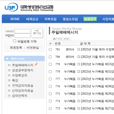
|
HOME
|
세계선교
|
각부모임
|
경성소모임
|
성경연구
|
사진자
Sunday Worship Message
주일예배메시지
비밀번호 기억
번호
글 제 목
회원등록
｜
비번분실
로마서
[2022년 가을 제자 수
781
로마서
[2022년 가을 제자 수
780
Bible Study
누가복음
[2022년 누가복음 제3
779
주일예배메시지
성경공부문제지
누가복음
[2022년 누가복음 제32
778
수양회강의
누가복음
[2022년 누가복음 제31
777
특강
구약강의자료실
누가복음
[2022년 누가복음 제3
776
신약강의자료실
누가복음
[2022년 누가복음 제2
775
강의안책자
누가복음
[2022년 누가복음 제2
774
누가복음
[2022년 누가복음 제2
773