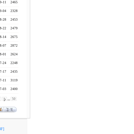
9-11
2465
9-04
2328
8-28
2453
8-22
2479
8-14
2675
8-07
2872
8-01
2624
7-24
2248
7-17
2435
7-11
3119
7-03
2400
0
,,,
50
F]