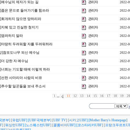
강]예수님의 제자가 되는 길
관리자
2022-0
5강]좁은 문으로 들어가기를 힘쓰라
관리자
2022-0
4강]회개하지 않으면 망하리라
관리자
2022-0
강]지혜 있고 진실한 청지기
관리자
2022-0
강]염려하지 말라
관리자
2022-0
1강]마땅히 두려워할 자를 두려워하라
관리자
2022-0
4강]참포도나무 되신 예수님
관리자
2022-0
강]더 강한 자 예수님
관리자
2022-0
9강]너희는 기도할 때에 이렇게 하라
관리자
2022-0
8강]선한 사마리아 사람의 비유
관리자
2022-0
7강]추수할 일꾼들을 보내 주소서
관리자
2022-0
1
,,,
11
12
13
14
15
16
17
18
19
2
국본부]
[유럽UBF]
[UBF국제본부]
[UBF TV]
[시카고UBF]
[Mother Barry's Homepage]
F]
[워싱턴UBF]
[노스웨스턴UBF]
[콜롬비아UBF]
[코스타리카UBF]
[프랑크푸르트UB