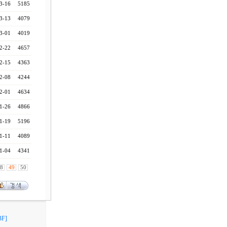
3-16
5185
3-13
4079
3-01
4019
2-22
4657
2-15
4363
2-08
4244
2-01
4634
1-26
4866
1-19
5196
1-11
4089
1-04
4341
8
49
50
F]