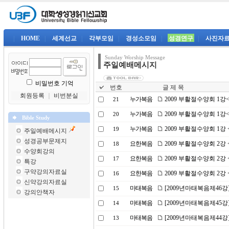
|
HOME
|
세계선교
|
각부모임
|
경성소모임
|
성경연구
|
사진자
Sunday Worship Message
주일예배메시지
비밀번호 기억
번호
글 제 목
회원등록
｜
비번분실
누가복음
2009 부활절수양회 1
21
누가복음
2009 부활절수양회 1
20
Bible Study
누가복음
2009 부활절수양회 1강
19
주일예배메시지
성경공부문제지
요한복음
2009 부활절수양회 2
18
수양회강의
요한복음
2009 부활절수양회 2
17
특강
구약강의자료실
요한복음
2009 부활절수양회 2
16
신약강의자료실
마태복음
[2009년마태복음제46강
15
강의안책자
마태복음
[2009년마태복음제45강
14
마태복음
[2009년마태복음제44강
13