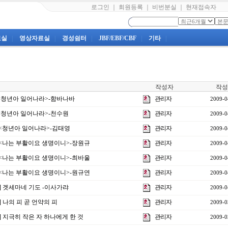
로그인
｜
회원등록
｜
비번분실
｜
현재접속자
료실
|
영상자료실
|
경성쉼터
|
JBF/EBF/CBF
|
기타
|
작성자
작성
강<청년아 일어나라>-함바나바
관리자
2009-0
강<청년아 일어나라>-천수원
관리자
2009-0
 <청년아 일어나라>-김태영
관리자
2009-0
강 <나는 부활이요 생명이니>-장원규
관리자
2009-0
강 <나는 부활이요 생명이니>-최바울
관리자
2009-0
강 <나는 부활이요 생명이니>-원규연
관리자
2009-0
] 겟세마네 기도 -이사가랴
관리자
2009-0
] 나의 피 곧 언약의 피
관리자
2009-0
] 지극히 작은 자 하나에게 한 것
관리자
2009-0