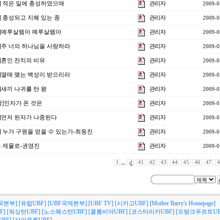
강] 적은 일에 충성하였으매
관리자
2009-0
] 충성되고 지혜 있는 종
관리자
2009-0
강]예루살렘아 예루살렘아
관리자
2009-0
강]주 너의 하나님을 사랑하라
관리자
2009-0
]혼인 잔치의 비유
관리자
2009-0
강]열매 맺는 백성이 받으리라
관리자
2009-0
]새끼 나귀를 탄 왕
관리자
2009-0
강]인자가 온 것은
관리자
2009-0
강]먼저 된자가 나중된다
관리자
2009-0
] 누가 구원을 얻을 수 있는가-최동진
관리자
2009-0
을 제물로-권영진
관리자
2009-0
1
,,,
41
42
43
44
45
46
47
4
국본부]
[유럽UBF]
[UBF국제본부]
[UBF TV]
[시카고UBF]
[Mother Barry's Homepage]
F]
[워싱턴UBF]
[노스웨스턴UBF]
[콜롬비아UBF]
[코스타리카UBF]
[프랑크푸르트UB