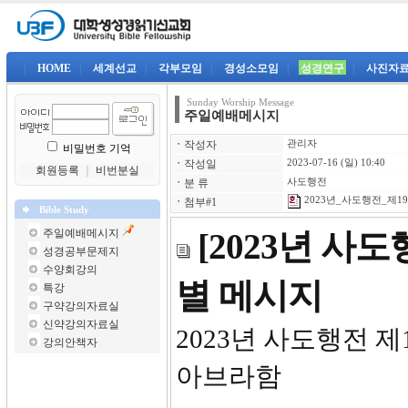
|
HOME
|
세계선교
|
각부모임
|
경성소모임
|
성경연구
|
사진자
Sunday Worship Message
주일예배메시지
ㆍ
작성자
관리자
비밀번호 기억
ㆍ
작성일
2023-07-16 (일) 10:40
회원등록
｜
비번분실
ㆍ
분 류
사도행전
2023년_사도행전_제19강
ㆍ
첨부#1
Bible Study
주일예배메시지
[2023년 사
성경공부문제지
수양회강의
별 메시지
특강
구약강의자료실
신약강의자료실
2023년
강의안책자
아브라함