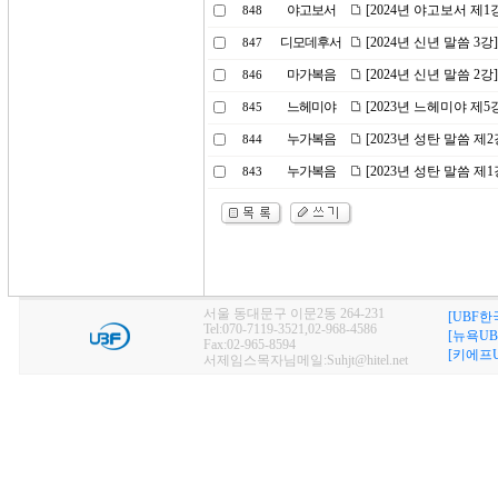
야고보서
[2024년 야고보서 제
848
디모데후서
[2024년 신년 말씀 
847
마가복음
[2024년 신년 말씀 2
846
느헤미야
[2023년 느헤미야 제
845
누가복음
[2023년 성탄 말씀 제
844
누가복음
[2023년 성탄 말씀 제
843
서울 동대문구 이문2동 264-231
[UBF한
Tel:070-7119-3521,02-968-4586
[뉴욕UB
Fax:02-965-8594
[키에프U
서제임스목자님메일:Suhjt@hitel.net