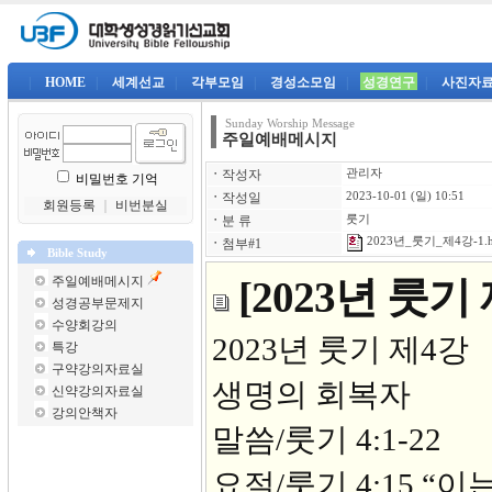
|
HOME
|
세계선교
|
각부모임
|
경성소모임
|
성경연구
|
사진자
Sunday Worship Message
주일예배메시지
ㆍ
작성자
관리자
비밀번호 기억
ㆍ
작성일
2023-10-01 (일) 10:51
회원등록
｜
비번분실
ㆍ
분 류
룻기
2023년_룻기_제4강-1.
ㆍ
첨부#1
Bible Study
주일예배메시지
[2023년 룻
성경공부문제지
수양회강의
2023년 
특강
구약강의자료실
생명의 회복자
신약강의자료실
강의안책자
말씀/룻기 4:1-22
요절/룻기 4:15 “