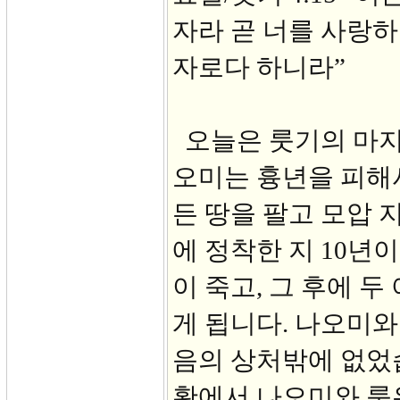
자라 곧 너를 사랑하
자로다 하니라”
오늘은 룻기의 마지
오미는 흉년을 피해
든 땅을 팔고 모압 
에 정착한 지 10년
이 죽고, 그 후에 두
게 됩니다. 나오미와
음의 상처밖에 없었
황에서 나오미와 룻