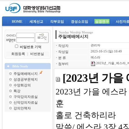
|
HOME
|
세계선교
|
각부모임
|
경성소모임
|
성경연구
|
사진자
Sunday Worship Message
주일예배메시지
ㆍ
작성자
관리자
비밀번호 기억
ㆍ
작성일
2023-10-15 (일) 10:49
회원등록
｜
비번분실
ㆍ
분 류
에스라
2023년_가을_에스라_제
ㆍ
첨부#1
Bible Study
주일예배메시지
[2023년 가
성경공부문제지
수양회강의
2023년 
특강
구약강의자료실
훈
신약강의자료실
강의안책자
홀로 건축하리라
말씀/ 에스라 3장,4