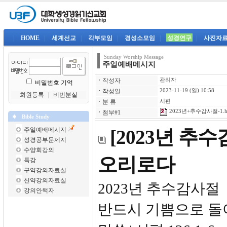
|
HOME
|
세계선교
|
각부모임
|
경성소모임
|
성경연구
|
사진자
Sunday Worship Message
주일예배메시지
ㆍ
작성자
관리자
비밀번호 기억
ㆍ
작성일
2023-11-19 (일) 10:58
회원등록
｜
비번분실
ㆍ
분 류
시편
2023년+추수감사절-1.h
ㆍ
첨부#1
Bible Study
주일예배메시지
[2023년 
성경공부문제지
수양회강의
오리로다
특강
구약강의자료실
신약강의자료실
2023년 
강의안책자
반드시 기쁨으로 