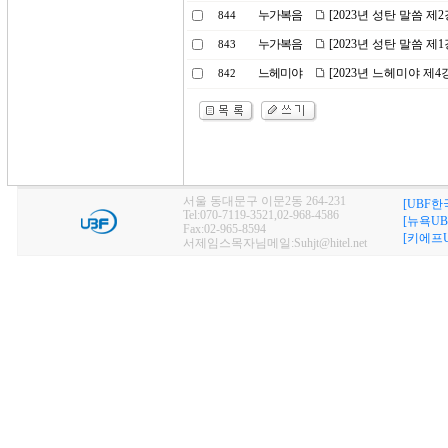
누가복음
[2023년 성탄 말씀 제
844
누가복음
[2023년 성탄 말씀 제
843
느헤미야
[2023년 느헤미야 제
842
서울 동대문구 이문2동 264-231
[UBF한
Tel:070-7119-3521,02-968-4586
[뉴욕UB
Fax:02-965-8594
[키에프U
서제임스목자님메일:Suhjt@hitel.net