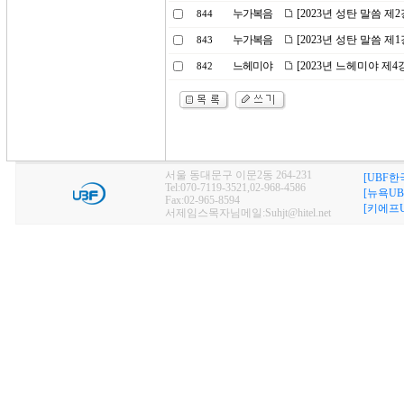
누가복음
[2023년 성탄 말씀 제
844
누가복음
[2023년 성탄 말씀 제
843
느헤미야
[2023년 느헤미야 제
842
서울 동대문구 이문2동 264-231
[UBF한
Tel:070-7119-3521,02-968-4586
[뉴욕UB
Fax:02-965-8594
[키에프U
서제임스목자님메일:Suhjt@hitel.net