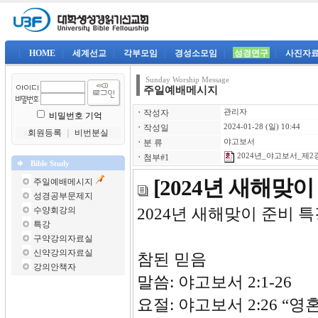
|
HOME
|
세계선교
|
각부모임
|
경성소모임
|
성경연구
|
사진자
Sunday Worship Message
주일예배메시지
ㆍ
작성자
관리자
비밀번호 기억
ㆍ
작성일
2024-01-28 (일) 10:44
회원등록
｜
비번분실
ㆍ
분 류
야고보서
2024년_야고보서_제2강-
ㆍ
첨부#1
Bible Study
[2024년 새해맞
주일예배메시지
성경공부문제지
수양회강의
2024년 새해맞이
특강
구약강의자료실
신약강의자료실
참된 믿음
강의안책자
말씀: 야고보서 2:1-26
요절: 야고보서 2:26 “