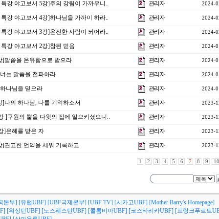
비 특강 야고보서 5강]주의 강림이 가까우니..
관리자
2024-0
비 특강 야고보서 4강]하나님을 가까이 하라..
관리자
2024-0
비 특강 야고보서 3강]온전한 사람이 되어라..
관리자
2024-0
비 특강 야고보서 2강]참된 믿음
관리자
2024-0
1강]말씀을 온유함으로 받으라
관리자
2024-0
3강]너는 말씀을 전파하라
관리자
2024-0
강]하나님을 믿으라
관리자
2024-0
5강]나의 하나님, 나를 기억하소서
관리자
2023-1
2강 ]구원의 뿔을 다윗의 집에 일으키셨으니..
관리자
2023-1
1강]은혜를 받은 자
관리자
2023-1
4강]견고한 언약을 세워 기록하고
관리자
2023-1
1
2
3
4
5
6
7
8
9
1
국본부]
[유럽UBF]
[UBF국제본부]
[UBF TV]
[시카고UBF]
[Mother Barry's Homepage]
F]
[워싱턴UBF]
[노스웨스턴UBF]
[콜롬비아UBF]
[코스타리카UBF]
[프랑크푸르트UB