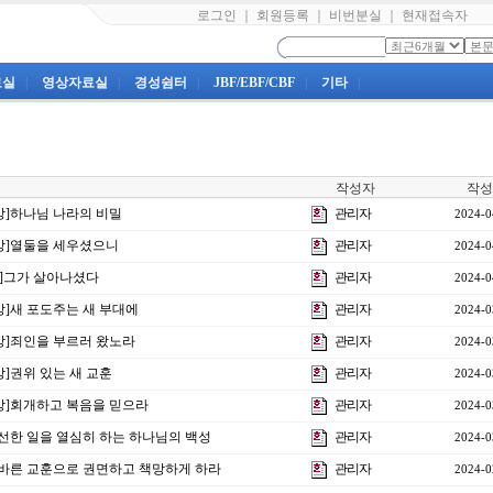
로그인
｜
회원등록
｜
비번분실
｜
현재접속자
료실
|
영상자료실
|
경성쉼터
|
JBF/EBF/CBF
|
기타
|
작성자
작성
6강]하나님 나라의 비밀
관리자
2024-0
5강]열둘을 세우셨으니
관리자
2024-0
지]그가 살아나셨다
관리자
2024-0
4강]새 포도주는 새 부대에
관리자
2024-0
3강]죄인을 부르러 왔노라
관리자
2024-0
강]권위 있는 새 교훈
관리자
2024-0
1강]회개하고 복음을 믿으라
관리자
2024-0
강]선한 일을 열심히 하는 하나님의 백성
관리자
2024-0
강]바른 교훈으로 권면하고 책망하게 하라
관리자
2024-0