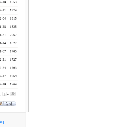
2-18
1553
2-11
1974
2-04
1815
1-28
1525
1-21
2067
1-14
1627
1-07
1705
2-31
1727
2-24
1793
2-17
1969
2-10
1764
0
,,,
50
F]