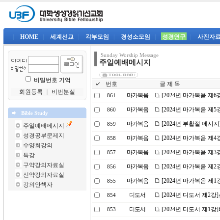
|
HOME
|
세계선교
|
각부모임
|
경성소모임
|
성경연구
|
사진자
Sunday Worship Message
주일예배메시지
비밀번호 기억
번호
글 제 목
회원등록
｜
비번분실
마가복음
[2024년 마가복음 제
861
마가복음
[2024년 마가복음 제
860
Bible Study
마가복음
[2024년 부활절 메시
859
주일예배메시지
성경공부문제지
마가복음
[2024년 마가복음 제
858
수양회강의
마가복음
[2024년 마가복음 제
857
특강
구약강의자료실
마가복음
[2024년 마가복음 제2
856
신약강의자료실
마가복음
[2024년 마가복음 제
855
강의안책자
디도서
[2024년 디도서 제2
854
디도서
[2024년 디도서 제1
853