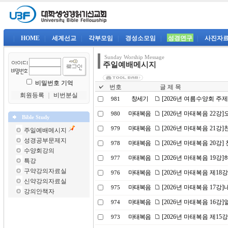
|
HOME
|
세계선교
|
각부모임
|
경성소모임
|
성경연구
|
사진자
Sunday Worship Message
주일예배메시지
비밀번호 기억
번호
글 제 목
회원등록
｜
비번분실
창세기
[2026년 여름수양회 주
981
마태복음
[2026년 마태복음 22
980
Bible Study
마태복음
[2026년 마태복음 21강]
979
주일예배메시지
성경공부문제지
마태복음
[2026년 마태복음 20강] 
978
수양회강의
마태복음
[2026년 마태복음 19
977
특강
구약강의자료실
마태복음
[2026년 마태복음 제18
976
신약강의자료실
마태복음
[2026년 마태복음 17강
975
강의안책자
마태복음
[2026년 마태복음 16
974
마태복음
[2026년 마태복음 제15
973