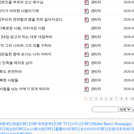
4강]죄인을 부르러 오신 예수님
관리자
2026-0
강]이이가 어떠한 사람이기에
관리자
2026-0
2강]우리의 연약함과 병을 친히 짊어지셨다..
관리자
2026-0
 ]지혜로운 사람, 어리석은 사람
관리자
2026-0
강 ]대접 받고자 하는 대로 대접하라
관리자
2026-0
]먼저 그의 나라와 그의 의를 구하라
관리자
2026-0
강 ]은밀한 중에 보시는 나의 아버지
관리자
2026-0
모든 민족을 제자로 삼아
관리자
2026-0
]너희도 온전하라
관리자
2026-0
행복한 사람들
관리자
2026-0
강]사람을 낚는 어부가 되게 하리라
관리자
2026-0
1
2
3
4
5
6
7
8
9
1
국본부]
[유럽UBF]
[UBF국제본부]
[UBF TV]
[시카고UBF]
[Mother Barry's Homepage]
F]
[워싱턴UBF]
[노스웨스턴UBF]
[콜롬비아UBF]
[코스타리카UBF]
[프랑크푸르트UB