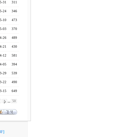
5-31
311
5-24
346
5-10
473
5-03
370
4-26
489
4-21
430
4-12
581
4-05
394
3-29
539
3-22
490
3-15
649
0
,,,
50
F]