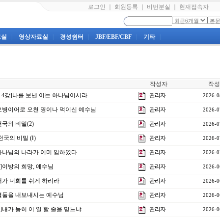
로그인
｜
회원등록
｜
비번분실
｜
현재접속자
료실
|
영상자료실
|
경성쉼터
|
JBF/EBF/CBF
|
기타
|
작성자
작성
제 4강]나를 보낸 이는 하나님이시라
관리자
2026-0
강]오병이어로 오천 명이나 먹이신 예수님
관리자
2026-0
천국의 비밀(2)
관리자
2026-0
천국의 비밀 (Ⅰ)
관리자
2026-0
강]하나님의 나라가 이미 임하였다
관리자
2026-0
강]이방의 희망, 예수님
관리자
2026-0
]내가 너희를 쉬게 하리라
관리자
2026-0
강]열둘을 내보내시는 예수님
관리자
2026-0
강]내가 능히 이 일 할 줄을 믿느냐
관리자
2026-0