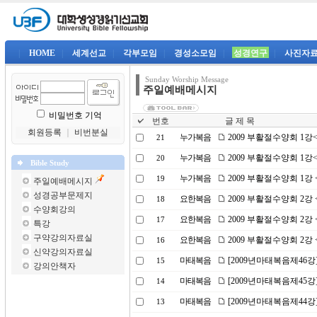
|
HOME
|
세계선교
|
각부모임
|
경성소모임
|
성경연구
|
사진자
Sunday Worship Message
주일예배메시지
비밀번호 기억
번호
글 제 목
회원등록
｜
비번분실
누가복음
2009 부활절수양회 1
21
누가복음
2009 부활절수양회 1
20
Bible Study
누가복음
2009 부활절수양회 1강
19
주일예배메시지
성경공부문제지
요한복음
2009 부활절수양회 2
18
수양회강의
요한복음
2009 부활절수양회 2
17
특강
구약강의자료실
요한복음
2009 부활절수양회 2
16
신약강의자료실
마태복음
[2009년마태복음제46강
15
강의안책자
마태복음
[2009년마태복음제45강
14
마태복음
[2009년마태복음제44강
13