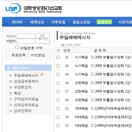
|
HOME
|
세계선교
|
각부모임
|
경성소모임
|
성경연구
|
사진자
Sunday Worship Message
주일예배메시지
비밀번호 기억
번호
글 제 목
회원등록
｜
비번분실
누가복음
2009 부활절수양회 1
21
누가복음
2009 부활절수양회 1
20
Bible Study
누가복음
2009 부활절수양회 1강
19
주일예배메시지
성경공부문제지
요한복음
2009 부활절수양회 2
18
수양회강의
요한복음
2009 부활절수양회 2
17
특강
구약강의자료실
요한복음
2009 부활절수양회 2
16
신약강의자료실
마태복음
[2009년마태복음제46강
15
강의안책자
마태복음
[2009년마태복음제45강
14
마태복음
[2009년마태복음제44강
13