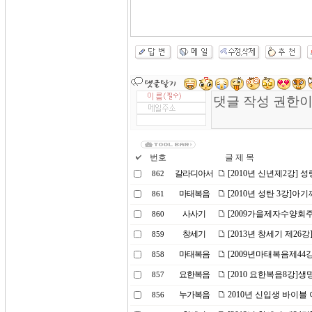
번호
글 제 목
갈라디아서
[2010년 신년제2강] 
862
마태복음
[2010년 성탄 3강]아
861
사사기
[2009가을제자수양회주
860
창세기
[2013년 창세기 제2
859
마태복음
[2009년마태복음제44
858
요한복음
[2010 요한복음8강]생
857
누가복음
2010년 신입생 바이블
856