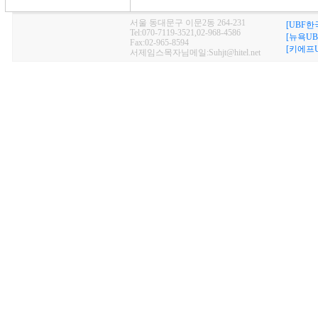
서울 동대문구 이문2동 264-231
[UBF한
Tel:070-7119-3521,02-968-4586
[뉴욕UB
Fax:02-965-8594
[키에프U
서제임스목자님메일:Suhjt@hitel.net