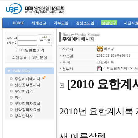
|
HOME
|
세계선교
|
각부모임
|
경성소모임
|
성경연구
|
사진자
Sunday Worship Message
주일예배메시지
리스닝
ㆍ
작성자
비밀번호 기억
ㆍ
작성일
2010-02-19 (금) 09:31
회원등록
｜
비번분실
ㆍ
분 류
요한계시록
2010요한계시록17-1.h
ㆍ
첨부#1
Bible Study
주일예배메시지
[2010 요한
성경공부문제지
수양회강의
특강
구약강의자료실
2010년 요한계시록 
신약강의자료실
강의안책자
새 예루살렘