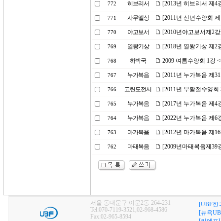
히브리서
[2013년 히브리서 제4
772
사무엘상
[2011년 신년수양회 
771
야고보서
[2010년야고보서제2강
770
열왕기상
[2018년 열왕기상 제
769
하박국
2009 여름수양회 1강
768
누가복음
[2011년 누가복음 제3
767
고린도전서
[2011년 부활절수양회 
766
누가복음
[2017년 누가복음 제
765
누가복음
[2022년 누가복음 제
764
마가복음
[2012년 마가복음 제1
763
마태복음
[2009년마태복음제39
762
서울 동대문구 이문2동 264-231
[UBF한
Tel:070-7119-3521,02-968-4586
[뉴욕UB
Fax:02-965-8594