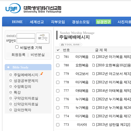
|
HOME
|
세계선교
|
각부모임
|
경성소모임
|
성경연구
|
사진자
Sunday Worship Message
주일예배메시지
비밀번호 기억
번호
글 제 목
회원등록
｜
비번분실
마가복음
[2012년 마가복음 제
781
요한복음
[2010 요한복음10강]
780
Bible Study
야고보서
[2012년 야고보서 제3
779
주일예배메시지
성경공부문제지
마가복음
[2012년 마가복음 제
778
수양회강의
마태복음
[2014년 마태복음 제
777
특강
구약강의자료실
누가복음
[2022년 누가복음 제
776
신약강의자료실
누가복음
[2011년 누가복음 제2
775
강의안책자
마가복음
[2012년 마가복음 제1
774
이사야
[2013년 성탄절 제2강
773