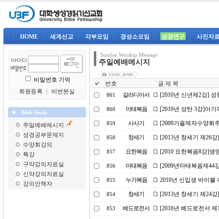
|
HOME
|
세계선교
|
각부모임
|
경성소모임
|
성경연구
|
사진자
Sunday Worship Message
주일예배메시지
비밀번호 기억
번호
글 제 목
회원등록
｜
비번분실
갈라디아서
[2010년 신년제2강] 
861
마태복음
[2010년 성탄 3강]아
860
Bible Study
사사기
[2009가을제자수양회주
859
주일예배메시지
성경공부문제지
창세기
[2013년 창세기 제2
858
수양회강의
요한복음
[2010 요한복음8강]생
857
특강
구약강의자료실
마태복음
[2009년마태복음제44
856
신약강의자료실
누가복음
2010년 신입생 바이블
855
강의안책자
창세기
[2013년 창세기 제24
854
베드로전서
[2016년 베드로전서 제
853