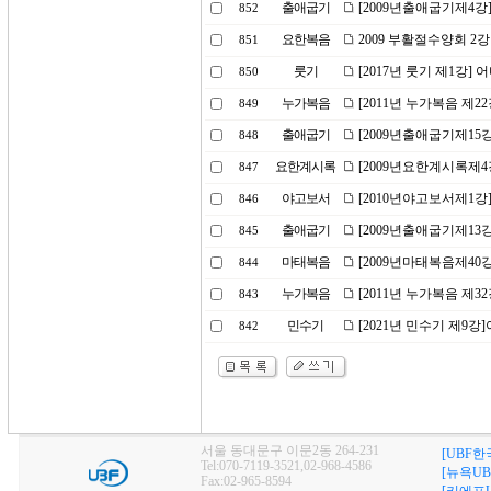
출애굽기
[2009년출애굽기제4강
852
요한복음
2009 부활절수양회 2
851
룻기
[2017년 룻기 제1강]
850
누가복음
[2011년 누가복음 제2
849
출애굽기
[2009년출애굽기제15
848
요한계시록
[2009년요한계시록제
847
야고보서
[2010년야고보서제1
846
출애굽기
[2009년출애굽기제13강
845
마태복음
[2009년마태복음제40
844
누가복음
[2011년 누가복음 제
843
민수기
[2021년 민수기 제9
842
서울 동대문구 이문2동 264-231
[UBF한
Tel:070-7119-3521,02-968-4586
[뉴욕UB
Fax:02-965-8594