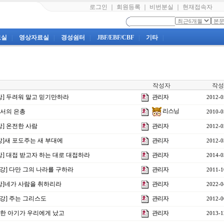
로그인
｜
회원등록
｜
비번분실
｜
현재접속자
료실
|
영상자료실
|
경성쉼터
|
JBF/EBF/CBF
|
기타
|
작성자
작성
8강] 두려워 말고 믿기만하라
관리자
2012-0
리스닝
용서의 은총
2010-0
강] 온전한 사람
관리자
2012-0
3강]새 포도주는 새 부대에
관리자
2012-0
9강] 대접 받고자 하는 대로 대접하라
관리자
2014-0
4강] 다만 그의 나라를 구하라
관리자
2011-1
4강]네가 사람을 취하리라
관리자
2022-0
2강] 주는 그리스도
관리자
2012-0
] 한 아기가 우리에게 났고
관리자
2013-1