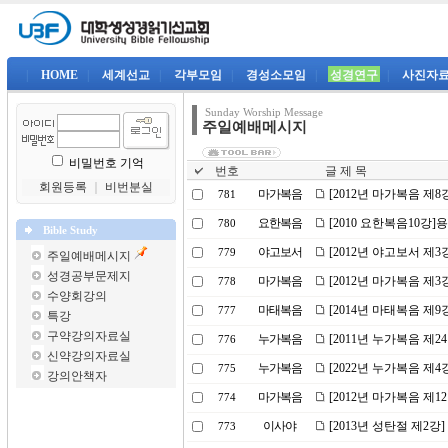
|
HOME
|
세계선교
|
각부모임
|
경성소모임
|
성경연구
|
사진자
Sunday Worship Message
주일예배메시지
비밀번호 기억
번호
글 제 목
회원등록
｜
비번분실
마가복음
[2012년 마가복음 제
781
요한복음
[2010 요한복음10강]
780
Bible Study
야고보서
[2012년 야고보서 제3
779
주일예배메시지
성경공부문제지
마가복음
[2012년 마가복음 제
778
수양회강의
마태복음
[2014년 마태복음 제
777
특강
구약강의자료실
누가복음
[2011년 누가복음 제2
776
신약강의자료실
누가복음
[2022년 누가복음 제
775
강의안책자
마가복음
[2012년 마가복음 제1
774
이사야
[2013년 성탄절 제2강
773