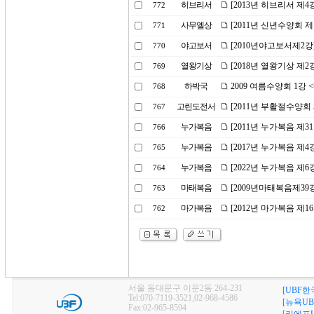
히브리서
[2013년 히브리서 제4
772
사무엘상
[2011년 신년수양회 
771
야고보서
[2010년야고보서제2강
770
열왕기상
[2018년 열왕기상 제
769
하박국
2009 여름수양회 1강
768
고린도전서
[2011년 부활절수양회 
767
누가복음
[2011년 누가복음 제3
766
누가복음
[2017년 누가복음 제
765
누가복음
[2022년 누가복음 제
764
마태복음
[2009년마태복음제39
763
마가복음
[2012년 마가복음 제1
762
서울 동대문구 이문2동 264-231
[UBF한
Tel:070-7119-3521,02-968-4586
[뉴욕UB
Fax:02-965-8594