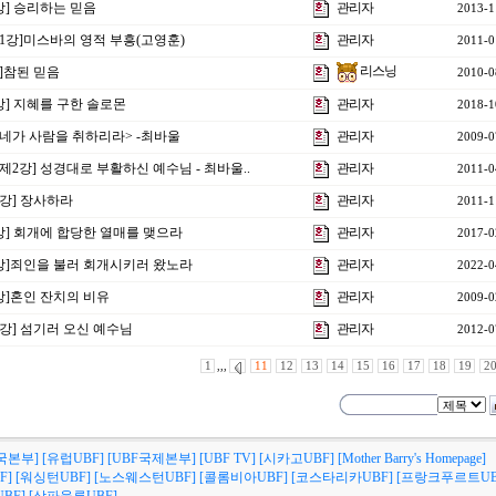
강] 승리하는 믿음
관리자
2013-1
제1강]미스바의 영적 부흥(고영훈)
관리자
2011-0
리스닝
]참된 믿음
2010-0
2강] 지혜를 구한 솔로몬
관리자
2018-1
 <네가 사람을 취하리라> -최바울
관리자
2009-0
제2강] 성경대로 부활하신 예수님 - 최바울..
관리자
2011-0
1강] 장사하라
관리자
2011-1
4강] 회개에 합당한 열매를 맺으라
관리자
2017-0
6강]죄인을 불러 회개시키러 왔노라
관리자
2022-0
강]혼인 잔치의 비유
관리자
2009-0
6강] 섬기러 오신 예수님
관리자
2012-0
1
,,,
11
12
13
14
15
16
17
18
19
2
국본부]
[유럽UBF]
[UBF국제본부]
[UBF TV]
[시카고UBF]
[Mother Barry's Homepage]
F]
[워싱턴UBF]
[노스웨스턴UBF]
[콜롬비아UBF]
[코스타리카UBF]
[프랑크푸르트UB