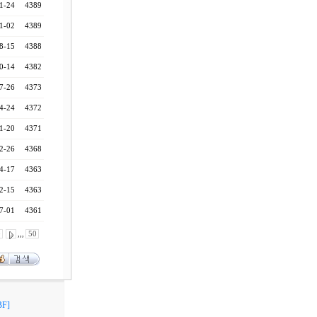
1-24
4389
1-02
4389
8-15
4388
0-14
4382
7-26
4373
4-24
4372
1-20
4371
2-26
4368
4-17
4363
2-15
4363
7-01
4361
0
,,,
50
F]