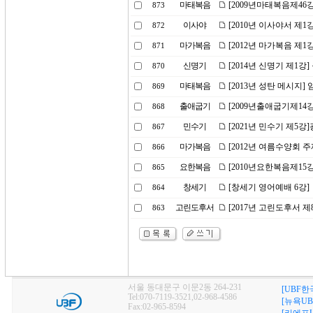
마태복음
[2009년마태복음제46
873
이사야
[2010년 이사야서 제
872
마가복음
[2012년 마가복음 제1
871
신명기
[2014년 신명기 제1강
870
마태복음
[2013년 성탄 메시지]
869
출애굽기
[2009년출애굽기제14
868
민수기
[2021년 민수기 제5
867
마가복음
[2012년 여름수양회 
866
요한복음
[2010년요한복음제15
865
창세기
[창세기 영어예배 6강]
864
고린도후서
[2017년 고린도후서 
863
서울 동대문구 이문2동 264-231
[UBF한
Tel:070-7119-3521,02-968-4586
[뉴욕UB
Fax:02-965-8594