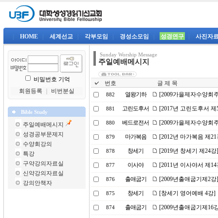
|
HOME
|
세계선교
|
각부모임
|
경성소모임
|
성경연구
|
사진자
Sunday Worship Message
주일예배메시지
비밀번호 기억
번호
글 제 목
회원등록
｜
비번분실
열왕기하
[2009가을제자수양회
882
고린도후서
[2017년 고린도후서 제
881
Bible Study
베드로전서
[2009가을제자수양회
880
주일예배메시지
성경공부문제지
마가복음
[2012년 마가복음 제
879
수양회강의
창세기
[2019년 창세기 제24
878
특강
구약강의자료실
이사야
[2011년 이사야서 제1
877
신약강의자료실
출애굽기
[2009년출애굽기제2강
876
강의안책자
창세기
[창세기 영어예배 4강]
875
출애굽기
[2009년출애굽기제16
874