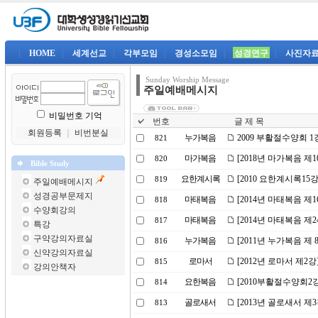
|
HOME
|
세계선교
|
각부모임
|
경성소모임
|
성경연구
|
사진자
Sunday Worship Message
주일예배메시지
비밀번호 기억
번호
글 제 목
회원등록
｜
비번분실
누가복음
2009 부활절수양회 
821
마가복음
[2018년 마가복음 제
820
Bible Study
요한계시록
[2010 요한계시록15
819
주일예배메시지
성경공부문제지
마태복음
[2014년 마태복음 제
818
수양회강의
마태복음
[2014년 마태복음 제
817
특강
구약강의자료실
누가복음
[2011년 누가복음 제
816
신약강의자료실
로마서
[2012년 로마서 제2
815
강의안책자
요한복음
[2010부활절수양회2
814
골로새서
[2013년 골로새서 제
813