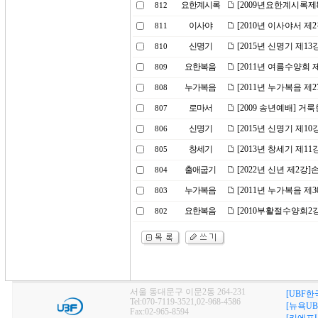
요한계시록
[2009년요한계시록제
812
이사야
[2010년 이사야서 
811
신명기
[2015년 신명기 제1
810
요한복음
[2011년 여름수양회
809
누가복음
[2011년 누가복음 제
808
로마서
[2009 송년예배] 거
807
신명기
[2015년 신명기 제1
806
창세기
[2013년 창세기 제11
805
출애굽기
[2022년 신년 제2강
804
누가복음
[2011년 누가복음 제
803
요한복음
[2010부활절수양회2
802
서울 동대문구 이문2동 264-231
[UBF한
Tel:070-7119-3521,02-968-4586
[뉴욕UB
Fax:02-965-8594